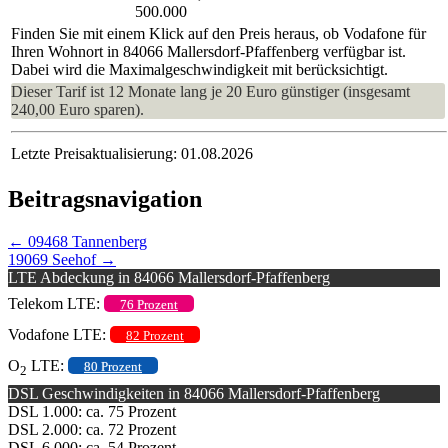
500.000
Finden Sie mit einem Klick auf den Preis heraus, ob Vodafone für
Ihren Wohnort in 84066 Mallersdorf-Pfaffenberg verfügbar ist.
Dabei wird die Maximalgeschwindigkeit mit berücksichtigt.
Dieser Tarif ist 12 Monate lang je 20 Euro günstiger (insgesamt
240,00 Euro sparen).
Letzte Preisaktualisierung: 01.08.2026
Beitragsnavigation
←
09468 Tannenberg
19069 Seehof
→
LTE Abdeckung in 84066 Mallersdorf-Pfaffenberg
Telekom LTE:
76 Prozent
Vodafone LTE:
82 Prozent
O
LTE:
80 Prozent
2
DSL Geschwindigkeiten in 84066 Mallersdorf-Pfaffenberg
DSL 1.000: ca. 75 Prozent
DSL 2.000: ca. 72 Prozent
DSL 6.000: ca. 54 Prozent