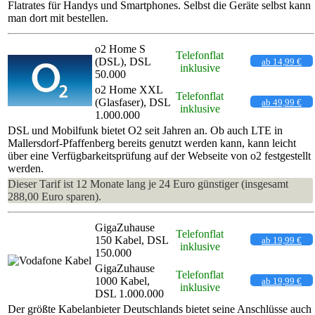
Flatrates für Handys und Smartphones. Selbst die Geräte selbst kann
man dort mit bestellen.
o2 Home S
Telefonflat
(DSL), DSL
ab 14,99 €
inklusive
50.000
o2 Home XXL
Telefonflat
(Glasfaser), DSL
ab 49,99 €
inklusive
1.000.000
DSL und Mobilfunk bietet O2 seit Jahren an. Ob auch LTE in
Mallersdorf-Pfaffenberg bereits genutzt werden kann, kann leicht
über eine Verfügbarkeitsprüfung auf der Webseite von o2 festgestellt
werden.
Dieser Tarif ist 12 Monate lang je 24 Euro günstiger (insgesamt
288,00 Euro sparen).
GigaZuhause
Telefonflat
150 Kabel, DSL
ab 19,99 €
inklusive
150.000
GigaZuhause
Telefonflat
1000 Kabel,
ab 19,99 €
inklusive
DSL 1.000.000
Der größte Kabelanbieter Deutschlands bietet seine Anschlüsse auch