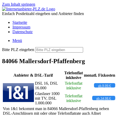
Zum Inhalt springen
Einfach Postleitzahl eingeben und Anbieter finden
Startseite
Impressum
Datenschutz
Menü
Bitte PLZ eingeben
84066 Mallersdorf-Pfaffenberg
Telefonflat
Anbieter & DSL-Tarif
monatl. Fixkosten
inklusive
DSL 16, DSL
Telefonflat
ab 9,99 €
16.000
inklusive
Glasfaser 1000
Telefonflat
mit TV, DSL
ab 34,98 €
inklusive
1.000.000
Von 1&1 bekommt man in 84066 Mallersdorf-Pfaffenberg neben
DSL-Anschlüssen mit oder ohne Telefonflatrate auch Allnet