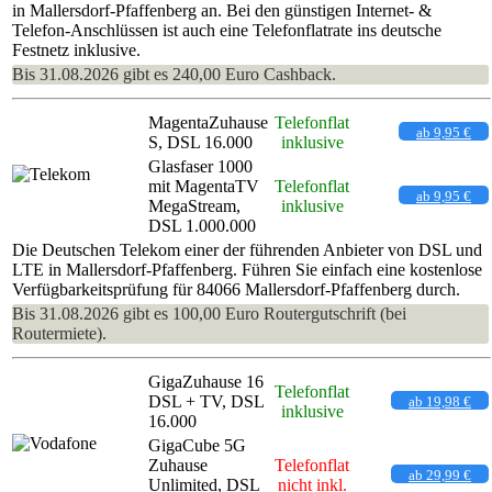
in Mallersdorf-Pfaffenberg an. Bei den günstigen Internet- &
Telefon-Anschlüssen ist auch eine Telefonflatrate ins deutsche
Festnetz inklusive.
Bis 31.08.2026 gibt es 240,00 Euro Cashback.
MagentaZuhause
Telefonflat
ab 9,95 €
S, DSL 16.000
inklusive
Glasfaser 1000
mit MagentaTV
Telefonflat
ab 9,95 €
MegaStream,
inklusive
DSL 1.000.000
Die Deutschen Telekom einer der führenden Anbieter von DSL und
LTE in Mallersdorf-Pfaffenberg. Führen Sie einfach eine kostenlose
Verfügbarkeitsprüfung für 84066 Mallersdorf-Pfaffenberg durch.
Bis 31.08.2026 gibt es 100,00 Euro Routergutschrift (bei
Routermiete).
GigaZuhause 16
Telefonflat
DSL + TV, DSL
ab 19,98 €
inklusive
16.000
GigaCube 5G
Zuhause
Telefonflat
ab 29,99 €
Unlimited, DSL
nicht inkl.