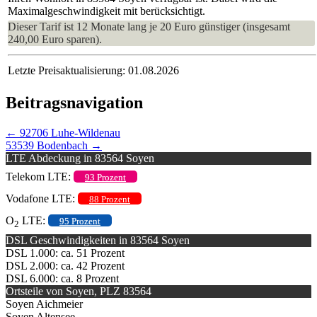
Maximalgeschwindigkeit mit berücksichtigt.
Dieser Tarif ist 12 Monate lang je 20 Euro günstiger (insgesamt
240,00 Euro sparen).
Letzte Preisaktualisierung: 01.08.2026
Beitragsnavigation
←
92706 Luhe-Wildenau
53539 Bodenbach
→
LTE Abdeckung in 83564 Soyen
Telekom LTE:
93 Prozent
Vodafone LTE:
88 Prozent
O
LTE:
95 Prozent
2
DSL Geschwindigkeiten in 83564 Soyen
DSL 1.000: ca. 51 Prozent
DSL 2.000: ca. 42 Prozent
DSL 6.000: ca. 8 Prozent
Ortsteile von Soyen, PLZ 83564
Soyen Aichmeier
Soyen Altensee