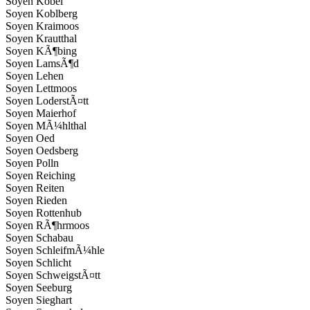
Soyen Kobel
Soyen Koblberg
Soyen Kraimoos
Soyen Krautthal
Soyen KÃ¶bing
Soyen LamsÃ¶d
Soyen Lehen
Soyen Lettmoos
Soyen LoderstÃ¤tt
Soyen Maierhof
Soyen MÃ¼hlthal
Soyen Oed
Soyen Oedsberg
Soyen Polln
Soyen Reiching
Soyen Reiten
Soyen Rieden
Soyen Rottenhub
Soyen RÃ¶hrmoos
Soyen Schabau
Soyen SchleifmÃ¼hle
Soyen Schlicht
Soyen SchweigstÃ¤tt
Soyen Seeburg
Soyen Sieghart