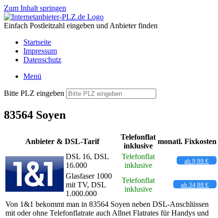
Zum Inhalt springen
Einfach Postleitzahl eingeben und Anbieter finden
Startseite
Impressum
Datenschutz
Menü
Bitte PLZ eingeben
83564 Soyen
Telefonflat
Anbieter & DSL-Tarif
monatl. Fixkosten
inklusive
DSL 16, DSL
Telefonflat
ab 9,99 €
16.000
inklusive
Glasfaser 1000
Telefonflat
mit TV, DSL
ab 34,98 €
inklusive
1.000.000
Von 1&1 bekommt man in 83564 Soyen neben DSL-Anschlüssen
mit oder ohne Telefonflatrate auch Allnet Flatrates für Handys und