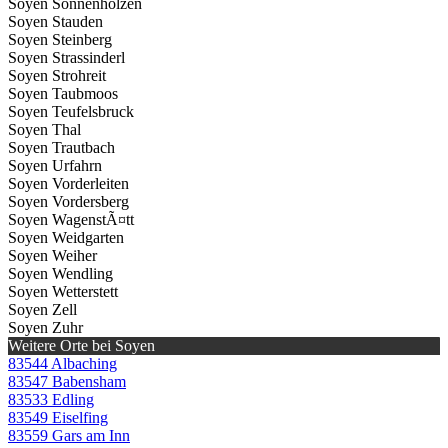
Soyen Sonnenholzen
Soyen Stauden
Soyen Steinberg
Soyen Strassinderl
Soyen Strohreit
Soyen Taubmoos
Soyen Teufelsbruck
Soyen Thal
Soyen Trautbach
Soyen Urfahrn
Soyen Vorderleiten
Soyen Vordersberg
Soyen WagenstÃ¤tt
Soyen Weidgarten
Soyen Weiher
Soyen Wendling
Soyen Wetterstett
Soyen Zell
Soyen Zuhr
Weitere Orte bei Soyen
83544 Albaching
83547 Babensham
83533 Edling
83549 Eiselfing
83559 Gars am Inn