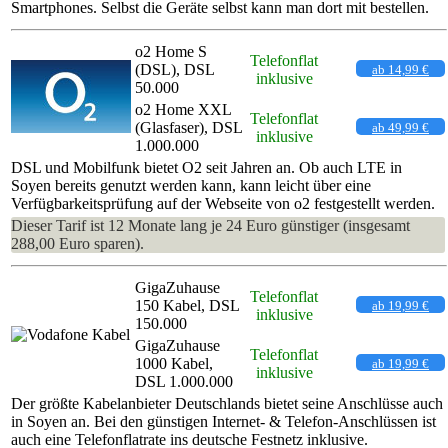
Smartphones. Selbst die Geräte selbst kann man dort mit bestellen.
o2 Home S
Telefonflat
(DSL), DSL
ab 14,99 €
inklusive
50.000
o2 Home XXL
Telefonflat
(Glasfaser), DSL
ab 49,99 €
inklusive
1.000.000
DSL und Mobilfunk bietet O2 seit Jahren an. Ob auch LTE in
Soyen bereits genutzt werden kann, kann leicht über eine
Verfügbarkeitsprüfung auf der Webseite von o2 festgestellt werden.
Dieser Tarif ist 12 Monate lang je 24 Euro günstiger (insgesamt
288,00 Euro sparen).
GigaZuhause
Telefonflat
150 Kabel, DSL
ab 19,99 €
inklusive
150.000
GigaZuhause
Telefonflat
1000 Kabel,
ab 19,99 €
inklusive
DSL 1.000.000
Der größte Kabelanbieter Deutschlands bietet seine Anschlüsse auch
in Soyen an. Bei den günstigen Internet- & Telefon-Anschlüssen ist
auch eine Telefonflatrate ins deutsche Festnetz inklusive.