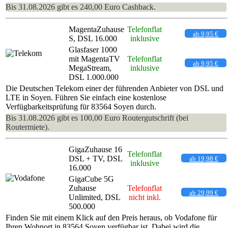
Bis 31.08.2026 gibt es 240,00 Euro Cashback.
MagentaZuhause
Telefonflat
ab 9,95 €
S, DSL 16.000
inklusive
Glasfaser 1000
mit MagentaTV
Telefonflat
ab 9,95 €
MegaStream,
inklusive
DSL 1.000.000
Die Deutschen Telekom einer der führenden Anbieter von DSL und
LTE in Soyen. Führen Sie einfach eine kostenlose
Verfügbarkeitsprüfung für 83564 Soyen durch.
Bis 31.08.2026 gibt es 100,00 Euro Routergutschrift (bei
Routermiete).
GigaZuhause 16
Telefonflat
DSL + TV, DSL
ab 19,98 €
inklusive
16.000
GigaCube 5G
Zuhause
Telefonflat
ab 29,99 €
Unlimited, DSL
nicht inkl.
500.000
Finden Sie mit einem Klick auf den Preis heraus, ob Vodafone für
Ihren Wohnort in 83564 Soyen verfügbar ist. Dabei wird die