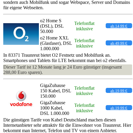
sondern auch Mobilfunk und sogar Webspace, Server und Domains
für eigene Webseiten.
o2 Home S
Telefonflat
(DSL), DSL
ab 14,99 €
inklusive
50.000
o2 Home XXL
Telefonflat
(Glasfaser), DSL
ab 49,99 €
inklusive
1.000.000
In 83371 Traunreut bietet O2 Festnetz und Mobilfunk an.
Smartphones und Tablets für LTE bekommt man bei o2 ebenfalls.
Dieser Tarif ist 12 Monate lang je 24 Euro günstiger (insgesamt
288,00 Euro sparen).
GigaZuhause
Telefonflat
150 Kabel, DSL
ab 19,99 €
inklusive
150.000
GigaZuhause
Telefonflat
1000 Kabel,
ab 19,99 €
inklusive
DSL 1.000.000
Die günstigen Tarife von Kabel Deutschland machen diesen
Internetanbieter sehr attraktiv für die Einwohner von Traunreut. Hier
bekommt man Internet, Telefon und TV von einem Anbieter.