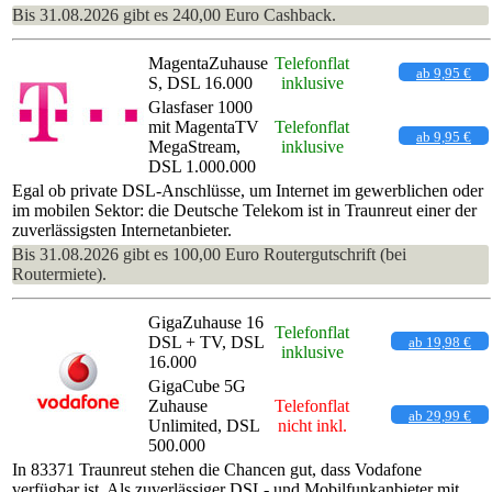
Bis 31.08.2026 gibt es 240,00 Euro Cashback.
MagentaZuhause
Telefonflat
ab 9,95 €
S, DSL 16.000
inklusive
Glasfaser 1000
mit MagentaTV
Telefonflat
ab 9,95 €
MegaStream,
inklusive
DSL 1.000.000
Egal ob private DSL-Anschlüsse, um Internet im gewerblichen oder
im mobilen Sektor: die Deutsche Telekom ist in Traunreut einer der
zuverlässigsten Internetanbieter.
Bis 31.08.2026 gibt es 100,00 Euro Routergutschrift (bei
Routermiete).
GigaZuhause 16
Telefonflat
DSL + TV, DSL
ab 19,98 €
inklusive
16.000
GigaCube 5G
Zuhause
Telefonflat
ab 29,99 €
Unlimited, DSL
nicht inkl.
500.000
In 83371 Traunreut stehen die Chancen gut, dass Vodafone
verfügbar ist. Als zuverlässiger DSL- und Mobilfunkanbieter mit