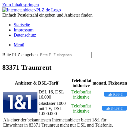
Zum Inhalt springen
Einfach Postleitzahl eingeben und Anbieter finden
Startseite
Impressum
Datenschutz
Menü
Bitte PLZ eingeben
83371 Traunreut
Telefonflat
Anbieter & DSL-Tarif
monatl. Fixkosten
inklusive
DSL 16, DSL
Telefonflat
ab 9,99 €
16.000
inklusive
Glasfaser 1000
Telefonflat
mit TV, DSL
ab 34,98 €
inklusive
1.000.000
Als einer der bekanntesten Internetanbieter bietet 1&1 für
Einwohner in 83371 Traunreut nicht nur DSL und Telefonie,