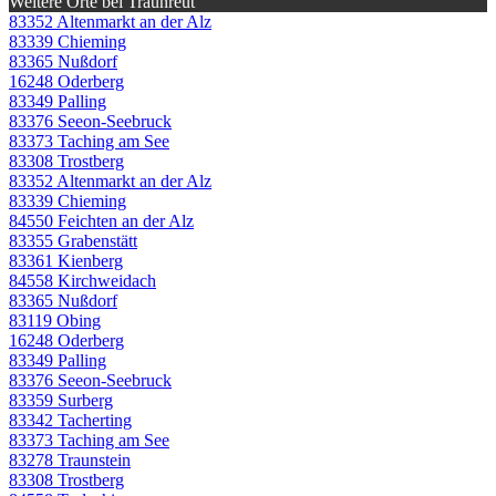
Weitere Orte bei Traunreut
83352 Altenmarkt an der Alz
83339 Chieming
83365 Nußdorf
16248 Oderberg
83349 Palling
83376 Seeon-Seebruck
83373 Taching am See
83308 Trostberg
83352 Altenmarkt an der Alz
83339 Chieming
84550 Feichten an der Alz
83355 Grabenstätt
83361 Kienberg
84558 Kirchweidach
83365 Nußdorf
83119 Obing
16248 Oderberg
83349 Palling
83376 Seeon-Seebruck
83359 Surberg
83342 Tacherting
83373 Taching am See
83278 Traunstein
83308 Trostberg