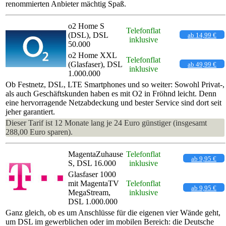
renommierten Anbieter mächtig Spaß.
o2 Home S
Telefonflat
(DSL), DSL
ab 14,99 €
inklusive
50.000
o2 Home XXL
Telefonflat
(Glasfaser), DSL
ab 49,99 €
inklusive
1.000.000
Ob Festnetz, DSL, LTE Smartphones und so weiter: Sowohl Privat-,
als auch Geschäftskunden haben es mit O2 in Fröhnd leicht. Denn
eine hervorragende Netzabdeckung und bester Service sind dort seit
jeher garantiert.
Dieser Tarif ist 12 Monate lang je 24 Euro günstiger (insgesamt
288,00 Euro sparen).
MagentaZuhause
Telefonflat
ab 9,95 €
S, DSL 16.000
inklusive
Glasfaser 1000
mit MagentaTV
Telefonflat
ab 9,95 €
MegaStream,
inklusive
DSL 1.000.000
Ganz gleich, ob es um Anschlüsse für die eigenen vier Wände geht,
um DSL im gewerblichen oder im mobilen Bereich: die Deutsche