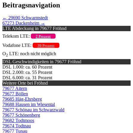
Beitragsnavigation
←
29690 Schwarmstedt
67273 Dackenheim
→
LTE Abdeckung in 79677 Fröhnd
Telekom LTE:
2 Prozent
Vodafone LTE:
39 Prozent
O
LTE: noch nicht möglich
2
DSL Geschwindigkeiten in 79677 Fröhnd
DSL 1.000: ca. 60 Prozent
DSL 2.000: ca. 55 Prozent
DSL 6.000: ca. 31 Prozent
Weitere Orte bei Fröhnd
79677 Aitern
79677 Böllen
79685 Häg-Ehrsberg
79688 Hausen im Wiesental
79677 Schönau im Schwarzwald
79677 Schönenberg
79682 Todtmoos
79674 Todtnau
79677 Tunau