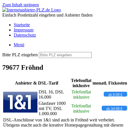
Zum Inhalt springen
Einfach Postleitzahl eingeben und Anbieter finden
Startseite
Impressum
Datenschutz
Menü
Bitte PLZ eingeben
79677 Fröhnd
Telefonflat
Anbieter & DSL-Tarif
monatl. Fixkosten
inklusive
DSL 16, DSL
Telefonflat
ab 9,99 €
16.000
inklusive
Glasfaser 1000
Telefonflat
mit TV, DSL
ab 34,98 €
inklusive
1.000.000
DSL-Anschlüsse von 1&1 sind auch in Fröhnd weit verbeitet.
Übrigens macht auch die kreative Homepagegestaltung mit diesem