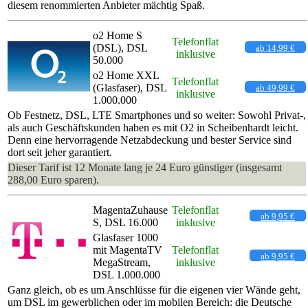
diesem renommierten Anbieter mächtig Spaß.
o2 Home S
Telefonflat
(DSL), DSL
ab 14,99 €
inklusive
50.000
o2 Home XXL
Telefonflat
(Glasfaser), DSL
ab 49,99 €
inklusive
1.000.000
Ob Festnetz, DSL, LTE Smartphones und so weiter: Sowohl Privat-,
als auch Geschäftskunden haben es mit O2 in Scheibenhardt leicht.
Denn eine hervorragende Netzabdeckung und bester Service sind
dort seit jeher garantiert.
Dieser Tarif ist 12 Monate lang je 24 Euro günstiger (insgesamt
288,00 Euro sparen).
MagentaZuhause
Telefonflat
ab 9,95 €
S, DSL 16.000
inklusive
Glasfaser 1000
mit MagentaTV
Telefonflat
ab 9,95 €
MegaStream,
inklusive
DSL 1.000.000
Ganz gleich, ob es um Anschlüsse für die eigenen vier Wände geht,
um DSL im gewerblichen oder im mobilen Bereich: die Deutsche