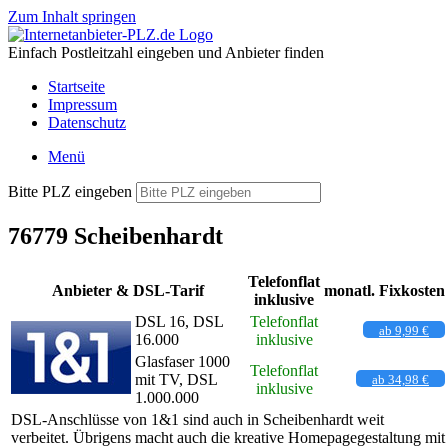
Zum Inhalt springen
Einfach Postleitzahl eingeben und Anbieter finden
Startseite
Impressum
Datenschutz
Menü
Bitte PLZ eingeben
76779 Scheibenhardt
Telefonflat
Anbieter & DSL-Tarif
monatl. Fixkosten
inklusive
DSL 16, DSL
Telefonflat
ab 9,99 €
16.000
inklusive
Glasfaser 1000
Telefonflat
mit TV, DSL
ab 34,98 €
inklusive
1.000.000
DSL-Anschlüsse von 1&1 sind auch in Scheibenhardt weit
verbeitet. Übrigens macht auch die kreative Homepagegestaltung mit