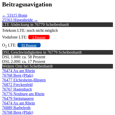
Beitragsnavigation
←
53115 Bonn
25563 Hingstheide
→
LTE Abdeckung in 76779 Scheibenhardt
Telekom LTE: noch nicht möglich
Vodafone LTE:
2 Prozent
O
LTE:
95 Prozent
2
DSL Geschwindigkeiten in 76779 Scheibenhardt
DSL 1.000: ca. 58 Prozent
DSL 2.000: ca. 17 Prozent
Weitere Orte bei Scheibenhardt
76474 Au am Rhein
76768 Berg (Pfalz)
76477 Elchesheim-Illingen
76872 Freckenfeld
76767 Hagenbach
76776 Neuburg am Rhein
76479 Steinmauern
76474 Au am Rhein
76889 Barbelroth
76768 Berg (Pfalz)