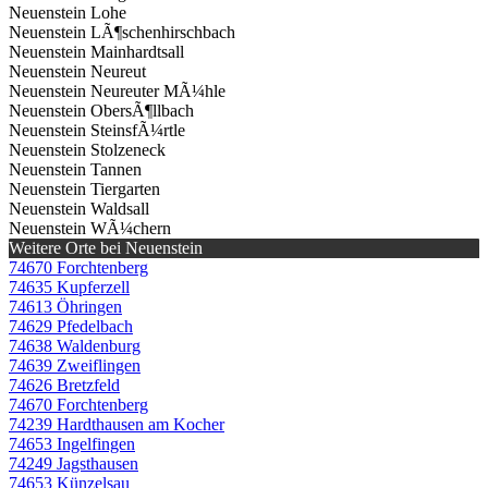
Neuenstein Lohe
Neuenstein LÃ¶schenhirschbach
Neuenstein Mainhardtsall
Neuenstein Neureut
Neuenstein Neureuter MÃ¼hle
Neuenstein ObersÃ¶llbach
Neuenstein SteinsfÃ¼rtle
Neuenstein Stolzeneck
Neuenstein Tannen
Neuenstein Tiergarten
Neuenstein Waldsall
Neuenstein WÃ¼chern
Weitere Orte bei Neuenstein
74670 Forchtenberg
74635 Kupferzell
74613 Öhringen
74629 Pfedelbach
74638 Waldenburg
74639 Zweiflingen
74626 Bretzfeld
74670 Forchtenberg
74239 Hardthausen am Kocher
74653 Ingelfingen
74249 Jagsthausen
74653 Künzelsau