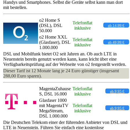
Handys und Smartphones. Selbst die Geräte selbst kann man dort
mit bestellen.
o2 Home S
Telefonflat
(DSL), DSL
ab 14,99 €
inklusive
50.000
o2 Home XXL
Telefonflat
(Glasfaser), DSL
ab 49,99 €
inklusive
1.000.000
DSL und Mobilfunk bietet O2 seit Jahren an. Ob auch LTE in
Neuenstein bereits genutzt werden kann, kann leicht über eine
Verfügbarkeitsprüfung auf der Webseite von o2 festgestellt werden.
Dieser Tarif ist 12 Monate lang je 24 Euro günstiger (insgesamt
288,00 Euro sparen).
MagentaZuhause
Telefonflat
ab 9,95 €
S, DSL 16.000
inklusive
Glasfaser 1000
mit MagentaTV
Telefonflat
ab 9,95 €
MegaStream,
inklusive
DSL 1.000.000
Die Deutschen Telekom einer der führenden Anbieter von DSL und
LTE in Neuenstein. Führen Sie einfach eine kostenlose