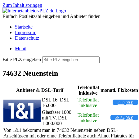
Zum Inhalt springen
Einfach Postleitzahl eingeben und Anbieter finden
Startseite
Impressum
Datenschutz
Menü
Bitte PLZ eingeben
74632 Neuenstein
Telefonflat
Anbieter & DSL-Tarif
monatl. Fixkosten
inklusive
DSL 16, DSL
Telefonflat
ab 9,99 €
16.000
inklusive
Glasfaser 1000
Telefonflat
mit TV, DSL
ab 34,98 €
inklusive
1.000.000
Von 1&1 bekommt man in 74632 Neuenstein neben DSL-
Anschlüssen mit oder ohne Telefonflatrate auch Allnet Flatrates für