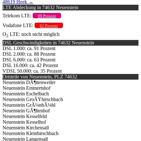
48619 Heek
→
LTE Abdeckung in 74632 Neuenstein
Telekom LTE:
99 Prozent
Vodafone LTE:
92 Prozent
O
LTE: noch nicht möglich
2
DSL Geschwindigkeiten in 74632 Neuenstein
DSL 1.000: ca. 91 Prozent
DSL 2.000: ca. 88 Prozent
DSL 6.000: ca. 63 Prozent
DSL 16.000: ca. 42 Prozent
VDSL 50.000: ca. 35 Prozent
Ortsteile von Neuenstein, PLZ 74632
Neuenstein DÃ¶ttenweiler
Neuenstein Emmertshof
Neuenstein Eschelbach
Neuenstein GroÃŸhirschbach
Neuenstein GrÃ¼nbÃ¼hl
Neuenstein GÃ¶ltenhof
Neuenstein Kesselfeld
Neuenstein Kesselhof
Neuenstein Kirchensall
Neuenstein Kleinhirschbach
Neuenstein Langensall