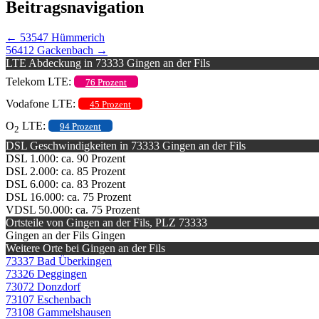
Beitragsnavigation
←
53547 Hümmerich
56412 Gackenbach
→
LTE Abdeckung in 73333 Gingen an der Fils
Telekom LTE:
76 Prozent
Vodafone LTE:
45 Prozent
O
LTE:
94 Prozent
2
DSL Geschwindigkeiten in 73333 Gingen an der Fils
DSL 1.000: ca. 90 Prozent
DSL 2.000: ca. 85 Prozent
DSL 6.000: ca. 83 Prozent
DSL 16.000: ca. 75 Prozent
VDSL 50.000: ca. 75 Prozent
Ortsteile von Gingen an der Fils, PLZ 73333
Gingen an der Fils Gingen
Weitere Orte bei Gingen an der Fils
73337 Bad Überkingen
73326 Deggingen
73072 Donzdorf
73107 Eschenbach
73108 Gammelshausen