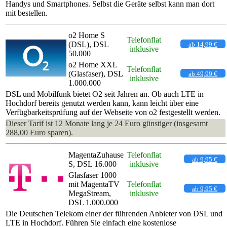
Handys und Smartphones. Selbst die Geräte selbst kann man dort
mit bestellen.
o2 Home S
Telefonflat
(DSL), DSL
ab 14,99 €
inklusive
50.000
o2 Home XXL
Telefonflat
(Glasfaser), DSL
ab 49,99 €
inklusive
1.000.000
DSL und Mobilfunk bietet O2 seit Jahren an. Ob auch LTE in
Hochdorf bereits genutzt werden kann, kann leicht über eine
Verfügbarkeitsprüfung auf der Webseite von o2 festgestellt werden.
Dieser Tarif ist 12 Monate lang je 24 Euro günstiger (insgesamt
288,00 Euro sparen).
MagentaZuhause
Telefonflat
ab 9,95 €
S, DSL 16.000
inklusive
Glasfaser 1000
mit MagentaTV
Telefonflat
ab 9,95 €
MegaStream,
inklusive
DSL 1.000.000
Die Deutschen Telekom einer der führenden Anbieter von DSL und
LTE in Hochdorf. Führen Sie einfach eine kostenlose