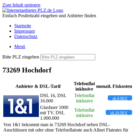
Zum Inhalt springen
Einfach Postleitzahl eingeben und Anbieter finden
Startseite
Impressum
Datenschutz
Menü
Bitte PLZ eingeben
73269 Hochdorf
Telefonflat
Anbieter & DSL-Tarif
monatl. Fixkosten
inklusive
DSL 16, DSL
Telefonflat
ab 9,99 €
16.000
inklusive
Glasfaser 1000
Telefonflat
mit TV, DSL
ab 34,98 €
inklusive
1.000.000
Von 1&1 bekommt man in 73269 Hochdorf neben DSL-
Anschlüssen mit oder ohne Telefonflatrate auch Allnet Flatrates für