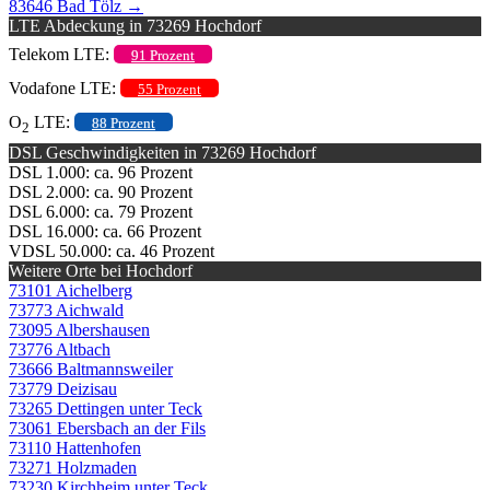
83646 Bad Tölz
→
LTE Abdeckung in 73269 Hochdorf
Telekom LTE:
91 Prozent
Vodafone LTE:
55 Prozent
O
LTE:
88 Prozent
2
DSL Geschwindigkeiten in 73269 Hochdorf
DSL 1.000: ca. 96 Prozent
DSL 2.000: ca. 90 Prozent
DSL 6.000: ca. 79 Prozent
DSL 16.000: ca. 66 Prozent
VDSL 50.000: ca. 46 Prozent
Weitere Orte bei Hochdorf
73101 Aichelberg
73773 Aichwald
73095 Albershausen
73776 Altbach
73666 Baltmannsweiler
73779 Deizisau
73265 Dettingen unter Teck
73061 Ebersbach an der Fils
73110 Hattenhofen
73271 Holzmaden
73230 Kirchheim unter Teck