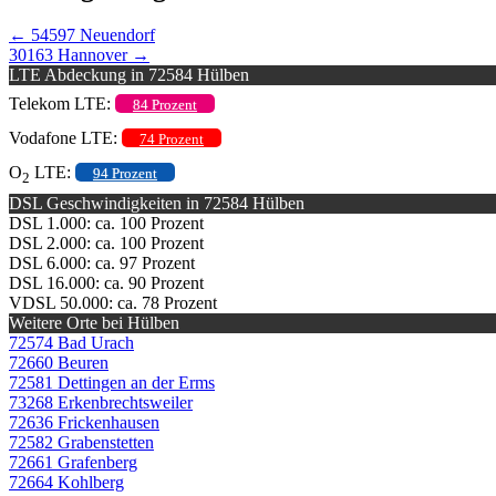
←
54597 Neuendorf
30163 Hannover
→
LTE Abdeckung in 72584 Hülben
Telekom LTE:
84 Prozent
Vodafone LTE:
74 Prozent
O
LTE:
94 Prozent
2
DSL Geschwindigkeiten in 72584 Hülben
DSL 1.000: ca. 100 Prozent
DSL 2.000: ca. 100 Prozent
DSL 6.000: ca. 97 Prozent
DSL 16.000: ca. 90 Prozent
VDSL 50.000: ca. 78 Prozent
Weitere Orte bei Hülben
72574 Bad Urach
72660 Beuren
72581 Dettingen an der Erms
73268 Erkenbrechtsweiler
72636 Frickenhausen
72582 Grabenstetten
72661 Grafenberg
72664 Kohlberg