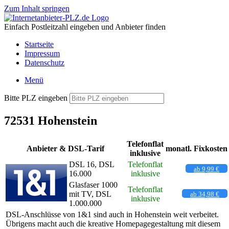
Zum Inhalt springen
Einfach Postleitzahl eingeben und Anbieter finden
Startseite
Impressum
Datenschutz
Menü
Bitte PLZ eingeben
72531 Hohenstein
Telefonflat
Anbieter & DSL-Tarif
monatl. Fixkosten
inklusive
DSL 16, DSL
Telefonflat
ab 9,99 €
16.000
inklusive
Glasfaser 1000
Telefonflat
mit TV, DSL
ab 34,98 €
inklusive
1.000.000
DSL-Anschlüsse von 1&1 sind auch in Hohenstein weit verbeitet.
Übrigens macht auch die kreative Homepagegestaltung mit diesem