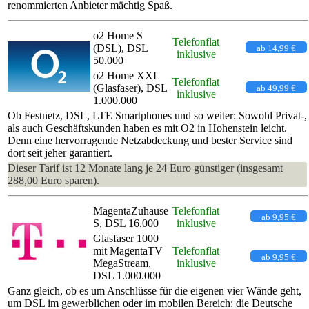
renommierten Anbieter mächtig Spaß.
o2 Home S
Telefonflat
(DSL), DSL
ab 14,99 €
inklusive
50.000
o2 Home XXL
Telefonflat
(Glasfaser), DSL
ab 49,99 €
inklusive
1.000.000
Ob Festnetz, DSL, LTE Smartphones und so weiter: Sowohl Privat-,
als auch Geschäftskunden haben es mit O2 in Hohenstein leicht.
Denn eine hervorragende Netzabdeckung und bester Service sind
dort seit jeher garantiert.
Dieser Tarif ist 12 Monate lang je 24 Euro günstiger (insgesamt
288,00 Euro sparen).
MagentaZuhause
Telefonflat
ab 9,95 €
S, DSL 16.000
inklusive
Glasfaser 1000
mit MagentaTV
Telefonflat
ab 9,95 €
MegaStream,
inklusive
DSL 1.000.000
Ganz gleich, ob es um Anschlüsse für die eigenen vier Wände geht,
um DSL im gewerblichen oder im mobilen Bereich: die Deutsche