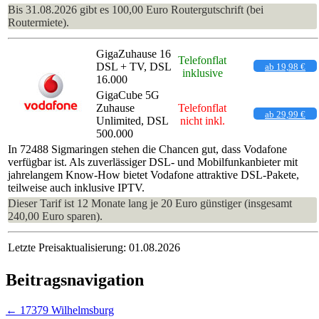
Bis 31.08.2026 gibt es 100,00 Euro Routergutschrift (bei
Routermiete).
GigaZuhause 16
Telefonflat
DSL + TV, DSL
ab 19,98 €
inklusive
16.000
GigaCube 5G
Zuhause
Telefonflat
ab 29,99 €
Unlimited, DSL
nicht inkl.
500.000
In 72488 Sigmaringen stehen die Chancen gut, dass Vodafone
verfügbar ist. Als zuverlässiger DSL- und Mobilfunkanbieter mit
jahrelangem Know-How bietet Vodafone attraktive DSL-Pakete,
teilweise auch inklusive IPTV.
Dieser Tarif ist 12 Monate lang je 20 Euro günstiger (insgesamt
240,00 Euro sparen).
Letzte Preisaktualisierung: 01.08.2026
Beitragsnavigation
←
17379 Wilhelmsburg