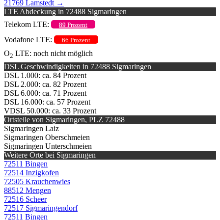
21769 Lamstedt
→
LTE Abdeckung in 72488 Sigmaringen
Telekom LTE:
89 Prozent
Vodafone LTE:
66 Prozent
O
LTE: noch nicht möglich
2
DSL Geschwindigkeiten in 72488 Sigmaringen
DSL 1.000: ca. 84 Prozent
DSL 2.000: ca. 82 Prozent
DSL 6.000: ca. 71 Prozent
DSL 16.000: ca. 57 Prozent
VDSL 50.000: ca. 33 Prozent
Ortsteile von Sigmaringen, PLZ 72488
Sigmaringen Laiz
Sigmaringen Oberschmeien
Sigmaringen Unterschmeien
Weitere Orte bei Sigmaringen
72511 Bingen
72514 Inzigkofen
72505 Krauchenwies
88512 Mengen
72516 Scheer
72517 Sigmaringendorf
72511 Bingen