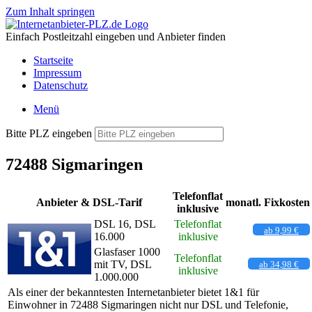
Zum Inhalt springen
Einfach Postleitzahl eingeben und Anbieter finden
Startseite
Impressum
Datenschutz
Menü
Bitte PLZ eingeben
72488 Sigmaringen
Telefonflat
Anbieter & DSL-Tarif
monatl. Fixkosten
inklusive
DSL 16, DSL
Telefonflat
ab 9,99 €
16.000
inklusive
Glasfaser 1000
Telefonflat
mit TV, DSL
ab 34,98 €
inklusive
1.000.000
Als einer der bekanntesten Internetanbieter bietet 1&1 für
Einwohner in 72488 Sigmaringen nicht nur DSL und Telefonie,