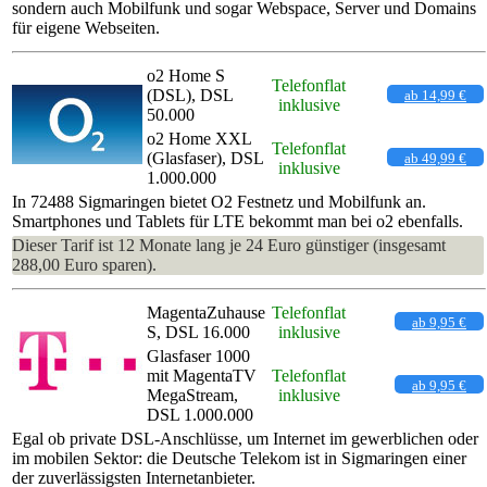
sondern auch Mobilfunk und sogar Webspace, Server und Domains
für eigene Webseiten.
o2 Home S
Telefonflat
(DSL), DSL
ab 14,99 €
inklusive
50.000
o2 Home XXL
Telefonflat
(Glasfaser), DSL
ab 49,99 €
inklusive
1.000.000
In 72488 Sigmaringen bietet O2 Festnetz und Mobilfunk an.
Smartphones und Tablets für LTE bekommt man bei o2 ebenfalls.
Dieser Tarif ist 12 Monate lang je 24 Euro günstiger (insgesamt
288,00 Euro sparen).
MagentaZuhause
Telefonflat
ab 9,95 €
S, DSL 16.000
inklusive
Glasfaser 1000
mit MagentaTV
Telefonflat
ab 9,95 €
MegaStream,
inklusive
DSL 1.000.000
Egal ob private DSL-Anschlüsse, um Internet im gewerblichen oder
im mobilen Sektor: die Deutsche Telekom ist in Sigmaringen einer
der zuverlässigsten Internetanbieter.