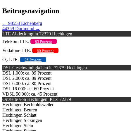
Beitragsnavigation
←
98553 Eichenberg
44359 Dortmund
→
LTE Abdeckung in 72379 Hechingen
Telekom LTE:
93 Prozent
Vodafone LTE:
60 Prozent
O
LTE:
26 Prozent
2
DSL Geschwindigkeiten in 72379 Hechingen
DSL 1.000: ca. 89 Prozent
DSL 2.000: ca. 89 Prozent
DSL 6.000: ca. 80 Prozent
DSL 16.000: ca. 60 Prozent
VDSL 50.000: ca. 45 Prozent
Ortsteile von Hechingen, PLZ 72379
Hechingen Bechtoldsweiler
Hechingen Beuren
Hechingen Schlatt
Hechingen Sickingen
Hechingen Stein
Hechingen Stetten