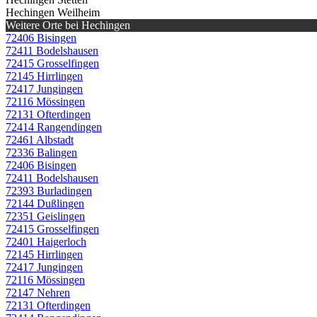
Hechingen Weilheim
Weitere Orte bei Hechingen
72406 Bisingen
72411 Bodelshausen
72415 Grosselfingen
72145 Hirrlingen
72417 Jungingen
72116 Mössingen
72131 Ofterdingen
72414 Rangendingen
72461 Albstadt
72336 Balingen
72406 Bisingen
72411 Bodelshausen
72393 Burladingen
72144 Dußlingen
72351 Geislingen
72415 Grosselfingen
72401 Haigerloch
72145 Hirrlingen
72417 Jungingen
72116 Mössingen
72147 Nehren
72131 Ofterdingen