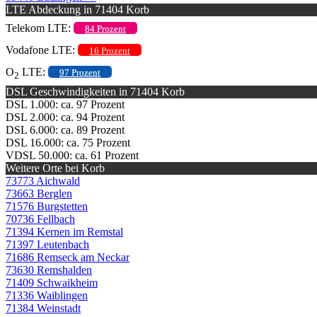
LTE Abdeckung in 71404 Korb
Telekom LTE:
84 Prozent
Vodafone LTE:
16 Prozent
O
LTE:
97 Prozent
2
DSL Geschwindigkeiten in 71404 Korb
DSL 1.000: ca. 97 Prozent
DSL 2.000: ca. 94 Prozent
DSL 6.000: ca. 89 Prozent
DSL 16.000: ca. 75 Prozent
VDSL 50.000: ca. 61 Prozent
Weitere Orte bei Korb
73773 Aichwald
73663 Berglen
71576 Burgstetten
70736 Fellbach
71394 Kernen im Remstal
71397 Leutenbach
71686 Remseck am Neckar
73630 Remshalden
71409 Schwaikheim
71336 Waiblingen
71384 Weinstadt