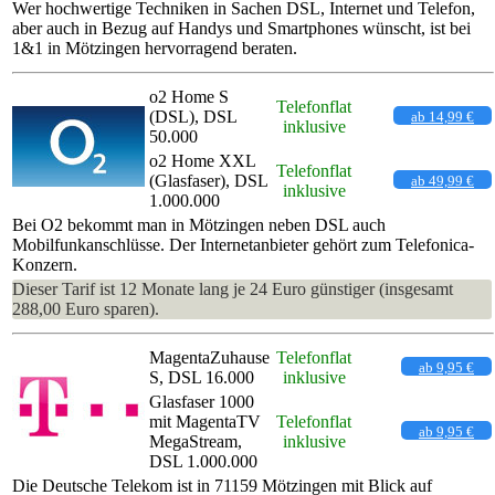
Wer hochwertige Techniken in Sachen DSL, Internet und Telefon,
aber auch in Bezug auf Handys und Smartphones wünscht, ist bei
1&1 in Mötzingen hervorragend beraten.
o2 Home S
Telefonflat
(DSL), DSL
ab 14,99 €
inklusive
50.000
o2 Home XXL
Telefonflat
(Glasfaser), DSL
ab 49,99 €
inklusive
1.000.000
Bei O2 bekommt man in Mötzingen neben DSL auch
Mobilfunkanschlüsse. Der Internetanbieter gehört zum Telefonica-
Konzern.
Dieser Tarif ist 12 Monate lang je 24 Euro günstiger (insgesamt
288,00 Euro sparen).
MagentaZuhause
Telefonflat
ab 9,95 €
S, DSL 16.000
inklusive
Glasfaser 1000
mit MagentaTV
Telefonflat
ab 9,95 €
MegaStream,
inklusive
DSL 1.000.000
Die Deutsche Telekom ist in 71159 Mötzingen mit Blick auf