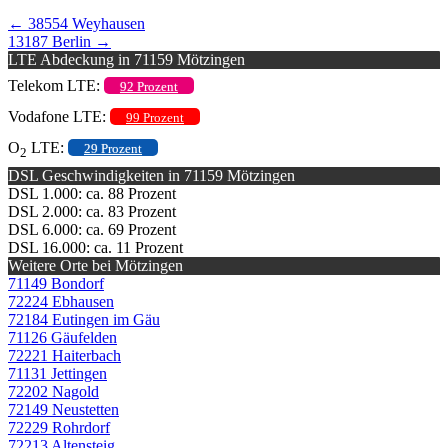
←
38554 Weyhausen
13187 Berlin
→
LTE Abdeckung in 71159 Mötzingen
Telekom LTE:
92 Prozent
Vodafone LTE:
99 Prozent
O
LTE:
29 Prozent
2
DSL Geschwindigkeiten in 71159 Mötzingen
DSL 1.000: ca. 88 Prozent
DSL 2.000: ca. 83 Prozent
DSL 6.000: ca. 69 Prozent
DSL 16.000: ca. 11 Prozent
Weitere Orte bei Mötzingen
71149 Bondorf
72224 Ebhausen
72184 Eutingen im Gäu
71126 Gäufelden
72221 Haiterbach
71131 Jettingen
72202 Nagold
72149 Neustetten
72229 Rohrdorf
72213 Altensteig