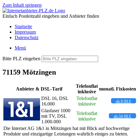
Zum Inhalt springen
Einfach Postleitzahl eingeben und Anbieter finden
Startseite
Impressum
Datenschutz
Menü
Bitte PLZ eingeben
71159 Mötzingen
Telefonflat
Anbieter & DSL-Tarif
monatl. Fixkosten
inklusive
DSL 16, DSL
Telefonflat
ab 9,99 €
16.000
inklusive
Glasfaser 1000
Telefonflat
mit TV, DSL
ab 34,98 €
inklusive
1.000.000
Die Internet AG 1&1 in Mötzingen hat mit Blick auf hochwertige
Produkte und einzigartige Leistungen wahrlich einiges zu bieten.