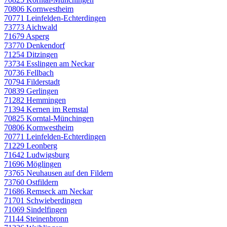
70806 Kornwestheim
70771 Leinfelden-Echterdingen
73773 Aichwald
71679 Asperg
73770 Denkendorf
71254 Ditzingen
73734 Esslingen am Neckar
70736 Fellbach
70794 Filderstadt
70839 Gerlingen
71282 Hemmingen
71394 Kernen im Remstal
70825 Korntal-Münchingen
70806 Kornwestheim
70771 Leinfelden-Echterdingen
71229 Leonberg
71642 Ludwigsburg
71696 Möglingen
73765 Neuhausen auf den Fildern
73760 Ostfildern
71686 Remseck am Neckar
71701 Schwieberdingen
71069 Sindelfingen
71144 Steinenbronn