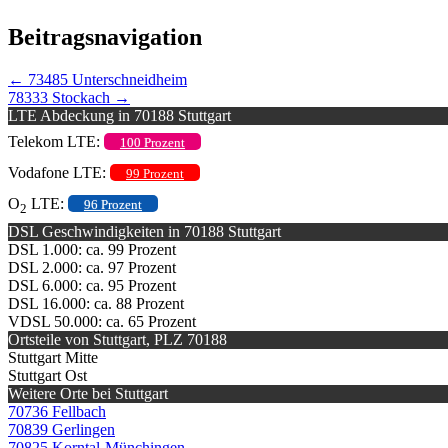
Beitragsnavigation
←
73485 Unterschneidheim
78333 Stockach
→
LTE Abdeckung in 70188 Stuttgart
Telekom LTE:
100 Prozent
Vodafone LTE:
99 Prozent
O
LTE:
96 Prozent
2
DSL Geschwindigkeiten in 70188 Stuttgart
DSL 1.000: ca. 99 Prozent
DSL 2.000: ca. 97 Prozent
DSL 6.000: ca. 95 Prozent
DSL 16.000: ca. 88 Prozent
VDSL 50.000: ca. 65 Prozent
Ortsteile von Stuttgart, PLZ 70188
Stuttgart Mitte
Stuttgart Ost
Weitere Orte bei Stuttgart
70736 Fellbach
70839 Gerlingen
70825 Korntal-Münchingen