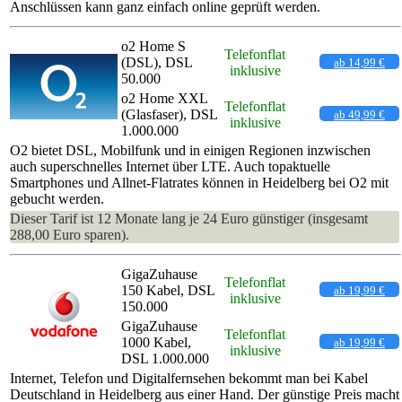
Anschlüssen kann ganz einfach online geprüft werden.
o2 Home S
Telefonflat
(DSL), DSL
ab 14,99 €
inklusive
50.000
o2 Home XXL
Telefonflat
(Glasfaser), DSL
ab 49,99 €
inklusive
1.000.000
O2 bietet DSL, Mobilfunk und in einigen Regionen inzwischen
auch superschnelles Internet über LTE. Auch topaktuelle
Smartphones und Allnet-Flatrates können in Heidelberg bei O2 mit
gebucht werden.
Dieser Tarif ist 12 Monate lang je 24 Euro günstiger (insgesamt
288,00 Euro sparen).
GigaZuhause
Telefonflat
150 Kabel, DSL
ab 19,99 €
inklusive
150.000
GigaZuhause
Telefonflat
1000 Kabel,
ab 19,99 €
inklusive
DSL 1.000.000
Internet, Telefon und Digitalfernsehen bekommt man bei Kabel
Deutschland in Heidelberg aus einer Hand. Der günstige Preis macht