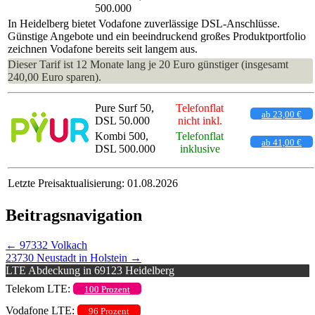
500.000
In Heidelberg bietet Vodafone zuverlässige DSL-Anschlüsse.
Günstige Angebote und ein beeindruckend großes Produktportfolio
zeichnen Vodafone bereits seit langem aus.
Dieser Tarif ist 12 Monate lang je 20 Euro günstiger (insgesamt
240,00 Euro sparen).
Pure Surf 50,
Telefonflat
ab 23,00 €
DSL 50.000
nicht inkl.
Kombi 500,
Telefonflat
ab 41,00 €
DSL 500.000
inklusive
Letzte Preisaktualisierung: 01.08.2026
Beitragsnavigation
←
97332 Volkach
23730 Neustadt in Holstein
→
LTE Abdeckung in 69123 Heidelberg
Telekom LTE:
100 Prozent
Vodafone LTE:
96 Prozent