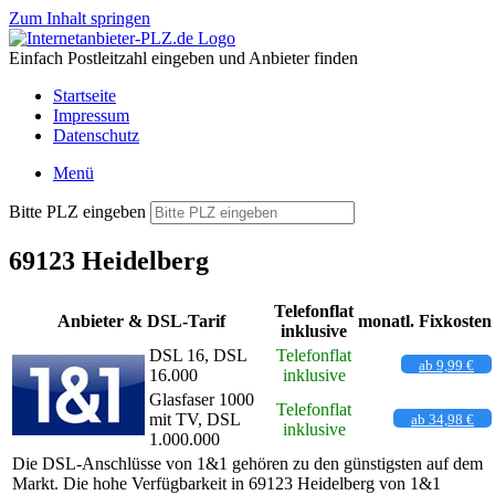
Zum Inhalt springen
Einfach Postleitzahl eingeben und Anbieter finden
Startseite
Impressum
Datenschutz
Menü
Bitte PLZ eingeben
69123 Heidelberg
Telefonflat
Anbieter & DSL-Tarif
monatl. Fixkosten
inklusive
DSL 16, DSL
Telefonflat
ab 9,99 €
16.000
inklusive
Glasfaser 1000
Telefonflat
mit TV, DSL
ab 34,98 €
inklusive
1.000.000
Die DSL-Anschlüsse von 1&1 gehören zu den günstigsten auf dem
Markt. Die hohe Verfügbarkeit in 69123 Heidelberg von 1&1