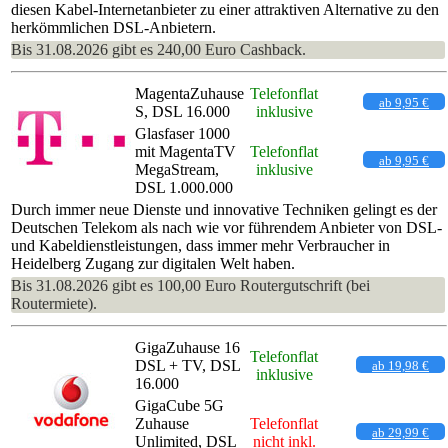
diesen Kabel-Internetanbieter zu einer attraktiven Alternative zu den
herkömmlichen DSL-Anbietern.
Bis 31.08.2026 gibt es 240,00 Euro Cashback.
MagentaZuhause
Telefonflat
ab 9,95 €
S, DSL 16.000
inklusive
Glasfaser 1000
mit MagentaTV
Telefonflat
ab 9,95 €
MegaStream,
inklusive
DSL 1.000.000
Durch immer neue Dienste und innovative Techniken gelingt es der
Deutschen Telekom als nach wie vor führendem Anbieter von DSL-
und Kabeldienstleistungen, dass immer mehr Verbraucher in
Heidelberg Zugang zur digitalen Welt haben.
Bis 31.08.2026 gibt es 100,00 Euro Routergutschrift (bei
Routermiete).
GigaZuhause 16
Telefonflat
DSL + TV, DSL
ab 19,98 €
inklusive
16.000
GigaCube 5G
Zuhause
Telefonflat
ab 29,99 €
Unlimited, DSL
nicht inkl.