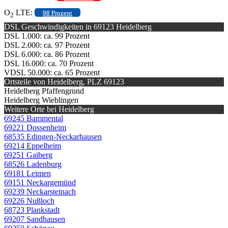
O
LTE:
98 Prozent
2
DSL Geschwindigkeiten in 69123 Heidelberg
DSL 1.000: ca. 99 Prozent
DSL 2.000: ca. 97 Prozent
DSL 6.000: ca. 86 Prozent
DSL 16.000: ca. 70 Prozent
VDSL 50.000: ca. 65 Prozent
Ortsteile von Heidelberg, PLZ 69123
Heidelberg Pfaffengrund
Heidelberg Wieblingen
Weitere Orte bei Heidelberg
69245 Bammental
69221 Dossenheim
68535 Edingen-Neckarhausen
69214 Eppelheim
69251 Gaiberg
68526 Ladenburg
69181 Leimen
69151 Neckargemünd
69239 Neckarsteinach
69226 Nußloch
68723 Plankstadt
69207 Sandhausen