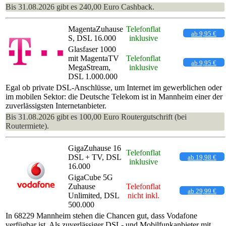
Bis 31.08.2026 gibt es 240,00 Euro Cashback.
MagentaZuhause
Telefonflat
ab 9,95 €
S, DSL 16.000
inklusive
Glasfaser 1000
mit MagentaTV
Telefonflat
ab 9,95 €
MegaStream,
inklusive
DSL 1.000.000
Egal ob private DSL-Anschlüsse, um Internet im gewerblichen oder
im mobilen Sektor: die Deutsche Telekom ist in Mannheim einer der
zuverlässigsten Internetanbieter.
Bis 31.08.2026 gibt es 100,00 Euro Routergutschrift (bei
Routermiete).
GigaZuhause 16
Telefonflat
DSL + TV, DSL
ab 19,98 €
inklusive
16.000
GigaCube 5G
Zuhause
Telefonflat
ab 29,99 €
Unlimited, DSL
nicht inkl.
500.000
In 68229 Mannheim stehen die Chancen gut, dass Vodafone
verfügbar ist. Als zuverlässiger DSL- und Mobilfunkanbieter mit