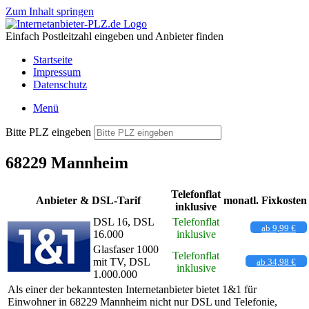
Zum Inhalt springen
Einfach Postleitzahl eingeben und Anbieter finden
Startseite
Impressum
Datenschutz
Menü
Bitte PLZ eingeben
68229 Mannheim
Telefonflat
Anbieter & DSL-Tarif
monatl. Fixkosten
inklusive
DSL 16, DSL
Telefonflat
ab 9,99 €
16.000
inklusive
Glasfaser 1000
Telefonflat
mit TV, DSL
ab 34,98 €
inklusive
1.000.000
Als einer der bekanntesten Internetanbieter bietet 1&1 für
Einwohner in 68229 Mannheim nicht nur DSL und Telefonie,