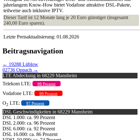
jahrelangem Know-How bietet Vodafone attraktive DSL-Pakete,
teilweise auch inklusive IPTV.
Dieser Tarif ist 12 Monate lang je 20 Euro günstiger (insgesamt
240,00 Euro sparen).
Letzte Preisaktualisierung: 01.08.2026
Beitragsnavigation
←
19288 Lüblow
02736 Oppach
→
LTE Abdeckung in 68229 Mannheim
Telekom LTE:
99 Prozent
Vodafone LTE:
99 Prozent
O
LTE:
97 Prozent
2
DSL Geschwindigkeiten in 68229 Mannheim
DSL 1.000: ca. 99 Prozent
DSL 2.000: ca. 96 Prozent
DSL 6.000: ca. 92 Prozent
DSL 16.000: ca. 86 Prozent
VDSL 50.000: ca. 74 Prozent