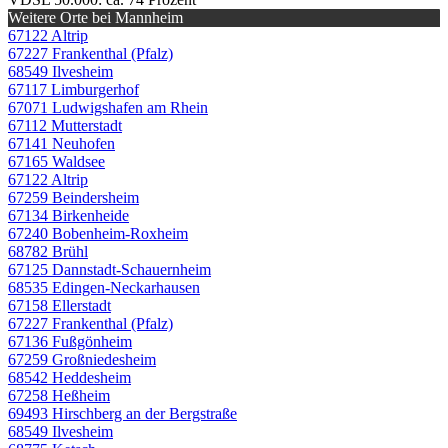
Weitere Orte bei Mannheim
67122 Altrip
67227 Frankenthal (Pfalz)
68549 Ilvesheim
67117 Limburgerhof
67071 Ludwigshafen am Rhein
67112 Mutterstadt
67141 Neuhofen
67165 Waldsee
67122 Altrip
67259 Beindersheim
67134 Birkenheide
67240 Bobenheim-Roxheim
68782 Brühl
67125 Dannstadt-Schauernheim
68535 Edingen-Neckarhausen
67158 Ellerstadt
67227 Frankenthal (Pfalz)
67136 Fußgönheim
67259 Großniedesheim
68542 Heddesheim
67258 Heßheim
69493 Hirschberg an der Bergstraße
68549 Ilvesheim