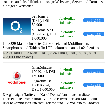
sondern auch Mobilfunk und sogar Webspace, Server und Domains
für eigene Webseiten.
o2 Home S
Telefonflat
(DSL), DSL
ab 14,99 €
inklusive
50.000
o2 Home XXL
Telefonflat
(Glasfaser), DSL
ab 49,99 €
inklusive
1.000.000
In 68229 Mannheim bietet O2 Festnetz und Mobilfunk an.
Smartphones und Tablets für LTE bekommt man bei o2 ebenfalls.
Dieser Tarif ist 12 Monate lang je 24 Euro günstiger (insgesamt
288,00 Euro sparen).
GigaZuhause
Telefonflat
150 Kabel, DSL
ab 19,99 €
inklusive
150.000
GigaZuhause
Telefonflat
1000 Kabel,
ab 19,99 €
inklusive
DSL 1.000.000
Die günstigen Tarife von Kabel Deutschland machen diesen
Internetanbieter sehr attraktiv für die Einwohner von Mannheim.
Hier bekommt man Internet, Telefon und TV von einem Anbieter.