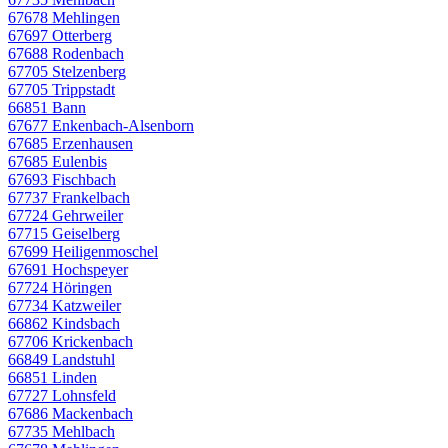
67678 Mehlingen
67697 Otterberg
67688 Rodenbach
67705 Stelzenberg
67705 Trippstadt
66851 Bann
67677 Enkenbach-Alsenborn
67685 Erzenhausen
67685 Eulenbis
67693 Fischbach
67737 Frankelbach
67724 Gehrweiler
67715 Geiselberg
67699 Heiligenmoschel
67691 Hochspeyer
67724 Höringen
67734 Katzweiler
66862 Kindsbach
67706 Krickenbach
66849 Landstuhl
66851 Linden
67727 Lohnsfeld
67686 Mackenbach
67735 Mehlbach