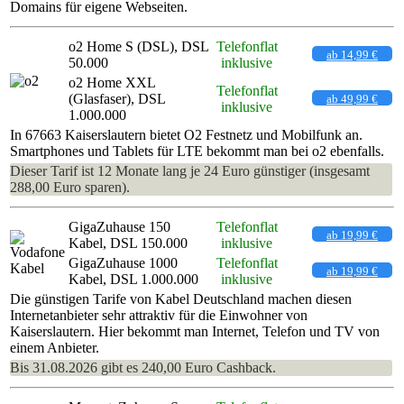
Domains für eigene Webseiten.
o2 Home S (DSL), DSL
Telefonflat
ab 14,99 €
50.000
inklusive
o2 Home XXL
Telefonflat
(Glasfaser), DSL
ab 49,99 €
inklusive
1.000.000
In 67663 Kaiserslautern bietet O2 Festnetz und Mobilfunk an.
Smartphones und Tablets für LTE bekommt man bei o2 ebenfalls.
Dieser Tarif ist 12 Monate lang je 24 Euro günstiger (insgesamt
288,00 Euro sparen).
GigaZuhause 150
Telefonflat
ab 19,99 €
Kabel, DSL 150.000
inklusive
GigaZuhause 1000
Telefonflat
ab 19,99 €
Kabel, DSL 1.000.000
inklusive
Die günstigen Tarife von Kabel Deutschland machen diesen
Internetanbieter sehr attraktiv für die Einwohner von
Kaiserslautern. Hier bekommt man Internet, Telefon und TV von
einem Anbieter.
Bis 31.08.2026 gibt es 240,00 Euro Cashback.