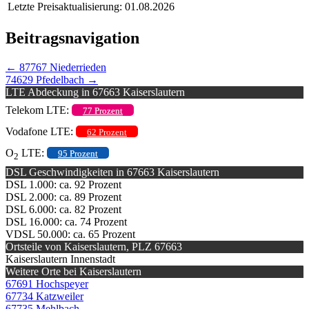
Letzte Preisaktualisierung: 01.08.2026
Beitragsnavigation
←
87767 Niederrieden
74629 Pfedelbach
→
LTE Abdeckung in 67663 Kaiserslautern
Telekom LTE:
77 Prozent
Vodafone LTE:
62 Prozent
O
LTE:
95 Prozent
2
DSL Geschwindigkeiten in 67663 Kaiserslautern
DSL 1.000: ca. 92 Prozent
DSL 2.000: ca. 89 Prozent
DSL 6.000: ca. 82 Prozent
DSL 16.000: ca. 74 Prozent
VDSL 50.000: ca. 65 Prozent
Ortsteile von Kaiserslautern, PLZ 67663
Kaiserslautern Innenstadt
Weitere Orte bei Kaiserslautern
67691 Hochspeyer
67734 Katzweiler
67735 Mehlbach