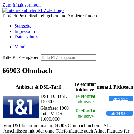
Zum Inhalt springen
Einfach Postleitzahl eingeben und Anbieter finden
Startseite
Impressum
Datenschutz
Menü
Bitte PLZ eingeben
66903 Ohmbach
Telefonflat
Anbieter & DSL-Tarif
monatl. Fixkosten
inklusive
DSL 16, DSL
Telefonflat
ab 9,99 €
16.000
inklusive
Glasfaser 1000
Telefonflat
mit TV, DSL
ab 34,98 €
inklusive
1.000.000
Von 1&1 bekommt man in 66903 Ohmbach neben DSL-
Anschlüssen mit oder ohne Telefonflatrate auch Allnet Flatrates für