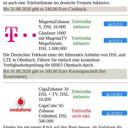
ist auch eine Telefonflatrate ins deutsche Festnetz inklusive.
Bis 31.08.2026 gibt es 240,00 Euro Cashback.
MagentaZuhause
Telefonflat
ab 9,95 €
S, DSL 16.000
inklusive
Glasfaser 1000
mit MagentaTV
Telefonflat
ab 9,95 €
MegaStream,
inklusive
DSL 1.000.000
Die Deutschen Telekom einer der führenden Anbieter von DSL und
LTE in Ohmbach. Führen Sie einfach eine kostenlose
Verfügbarkeitsprüfung für 66903 Ohmbach durch.
Bis 31.08.2026 gibt es 100,00 Euro Routergutschrift (bei
Routermiete).
GigaZuhause 16
Telefonflat
DSL + TV, DSL
ab 19,98 €
inklusive
16.000
GigaCube 5G
Zuhause
Telefonflat
ab 29,99 €
Unlimited, DSL
nicht inkl.
500.000
Finden Sie mit einem Klick auf den Preis heraus, ob Vodafone für