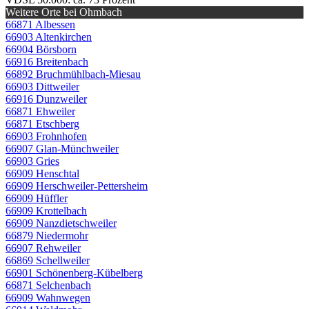
Weitere Orte bei Ohmbach
66871 Albessen
66903 Altenkirchen
66904 Börsborn
66916 Breitenbach
66892 Bruchmühlbach-Miesau
66903 Dittweiler
66916 Dunzweiler
66871 Ehweiler
66871 Etschberg
66903 Frohnhofen
66907 Glan-Münchweiler
66903 Gries
66909 Henschtal
66909 Herschweiler-Pettersheim
66909 Hüffler
66909 Krottelbach
66909 Nanzdietschweiler
66879 Niedermohr
66907 Rehweiler
66869 Schellweiler
66901 Schönenberg-Kübelberg
66871 Selchenbach
66909 Wahnwegen