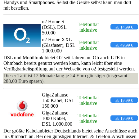
Handys und Smartphones. Selbst die Geräte selbst kann man dort
mit bestellen.
o2 Home S
Telefonflat
(DSL), DSL
ab 14,99 €
inklusive
50.000
o2 Home XXL
Telefonflat
(Glasfaser), DSL
ab 49,99 €
inklusive
1.000.000
DSL und Mobilfunk bietet O2 seit Jahren an. Ob auch LTE in
Ohmbach bereits genutzt werden kann, kann leicht über eine
Verfügbarkeitsprüfung auf der Webseite von o2 festgestellt werden.
Dieser Tarif ist 12 Monate lang je 24 Euro günstiger (insgesamt
288,00 Euro sparen).
GigaZuhause
Telefonflat
150 Kabel, DSL
ab 19,99 €
inklusive
150.000
GigaZuhause
Telefonflat
1000 Kabel,
ab 19,99 €
inklusive
DSL 1.000.000
Der größte Kabelanbieter Deutschlands bietet seine Anschlüsse auch
in Ohmbach an. Bei den günstigen Internet- & Telefon-Anschlüssen