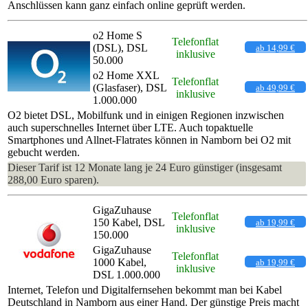
Anschlüssen kann ganz einfach online geprüft werden.
o2 Home S
Telefonflat
(DSL), DSL
ab 14,99 €
inklusive
50.000
o2 Home XXL
Telefonflat
(Glasfaser), DSL
ab 49,99 €
inklusive
1.000.000
O2 bietet DSL, Mobilfunk und in einigen Regionen inzwischen
auch superschnelles Internet über LTE. Auch topaktuelle
Smartphones und Allnet-Flatrates können in Namborn bei O2 mit
gebucht werden.
Dieser Tarif ist 12 Monate lang je 24 Euro günstiger (insgesamt
288,00 Euro sparen).
GigaZuhause
Telefonflat
150 Kabel, DSL
ab 19,99 €
inklusive
150.000
GigaZuhause
Telefonflat
1000 Kabel,
ab 19,99 €
inklusive
DSL 1.000.000
Internet, Telefon und Digitalfernsehen bekommt man bei Kabel
Deutschland in Namborn aus einer Hand. Der günstige Preis macht