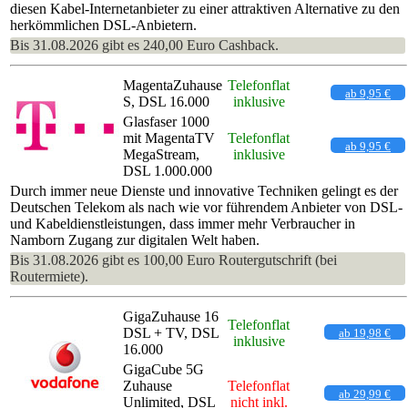
diesen Kabel-Internetanbieter zu einer attraktiven Alternative zu den
herkömmlichen DSL-Anbietern.
Bis 31.08.2026 gibt es 240,00 Euro Cashback.
MagentaZuhause
Telefonflat
ab 9,95 €
S, DSL 16.000
inklusive
Glasfaser 1000
mit MagentaTV
Telefonflat
ab 9,95 €
MegaStream,
inklusive
DSL 1.000.000
Durch immer neue Dienste und innovative Techniken gelingt es der
Deutschen Telekom als nach wie vor führendem Anbieter von DSL-
und Kabeldienstleistungen, dass immer mehr Verbraucher in
Namborn Zugang zur digitalen Welt haben.
Bis 31.08.2026 gibt es 100,00 Euro Routergutschrift (bei
Routermiete).
GigaZuhause 16
Telefonflat
DSL + TV, DSL
ab 19,98 €
inklusive
16.000
GigaCube 5G
Zuhause
Telefonflat
ab 29,99 €
Unlimited, DSL
nicht inkl.