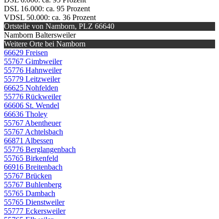
DSL 16.000: ca. 95 Prozent
VDSL 50.000: ca. 36 Prozent
Ortsteile von Namborn, PLZ 66640
Namborn Baltersweiler
Weitere Orte bei Namborn
66629 Freisen
55767 Gimbweiler
55776 Hahnweiler
55779 Leitzweiler
66625 Nohfelden
55776 Rückweiler
66606 St. Wendel
66636 Tholey
55767 Abentheuer
55767 Achtelsbach
66871 Albessen
55776 Berglangenbach
55765 Birkenfeld
66916 Breitenbach
55767 Brücken
55767 Buhlenberg
55765 Dambach
55765 Dienstweiler
55777 Eckersweiler