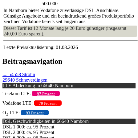
500.000
In Namborn bietet Vodafone zuverlässige DSL-Anschlüsse.
Günstige Angebote und ein beeindruckend großes Produktportfolio
zeichnen Vodafone bereits seit langem aus.
Dieser Tarif ist 12 Monate lang je 20 Euro günstiger (insgesamt
240,00 Euro sparen).
Letzte Preisaktualisierung: 01.08.2026
Beitragsnavigation
←
54558 Strohn
29640 Schneverdingen
→
LTE Abdeckung in 66640 Namborn
Telekom LTE:
97 Prozent
Vodafone LTE:
79 Prozent
O
LTE:
93 Prozent
2
DSL Geschwindigkeiten in 66640 Namborn
DSL 1.000: ca. 95 Prozent
DSL 2.000: ca. 95 Prozent
DSL 6.000: ca. 95 Prozent