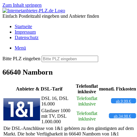
Zum Inhalt springen
Einfach Postleitzahl eingeben und Anbieter finden
Startseite
Impressum
Datenschutz
Menü
Bitte PLZ eingeben
66640 Namborn
Telefonflat
Anbieter & DSL-Tarif
monatl. Fixkosten
inklusive
DSL 16, DSL
Telefonflat
ab 9,99 €
16.000
inklusive
Glasfaser 1000
Telefonflat
mit TV, DSL
ab 34,98 €
inklusive
1.000.000
Die DSL-Anschlüsse von 1&1 gehören zu den günstigsten auf dem
Markt. Die hohe Verfügbarkeit in 66640 Namborn von 1&1