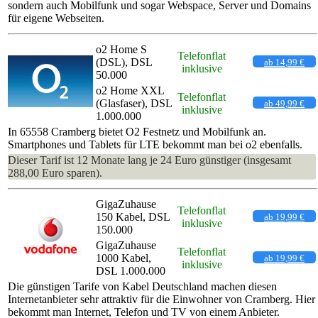
sondern auch Mobilfunk und sogar Webspace, Server und Domains
für eigene Webseiten.
o2 Home S
Telefonflat
(DSL), DSL
ab 14,99 €
inklusive
50.000
o2 Home XXL
Telefonflat
(Glasfaser), DSL
ab 49,99 €
inklusive
1.000.000
In 65558 Cramberg bietet O2 Festnetz und Mobilfunk an.
Smartphones und Tablets für LTE bekommt man bei o2 ebenfalls.
Dieser Tarif ist 12 Monate lang je 24 Euro günstiger (insgesamt
288,00 Euro sparen).
GigaZuhause
Telefonflat
150 Kabel, DSL
ab 19,99 €
inklusive
150.000
GigaZuhause
Telefonflat
1000 Kabel,
ab 19,99 €
inklusive
DSL 1.000.000
Die günstigen Tarife von Kabel Deutschland machen diesen
Internetanbieter sehr attraktiv für die Einwohner von Cramberg. Hier
bekommt man Internet, Telefon und TV von einem Anbieter.