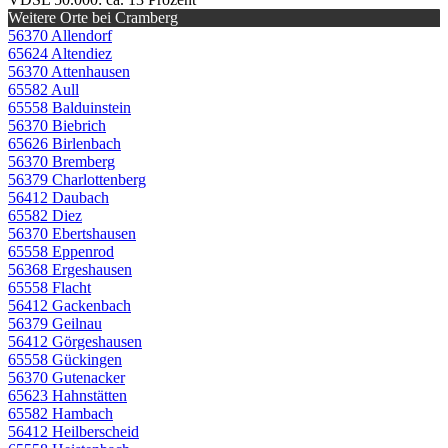
Weitere Orte bei Cramberg
56370 Allendorf
65624 Altendiez
56370 Attenhausen
65582 Aull
65558 Balduinstein
56370 Biebrich
65626 Birlenbach
56370 Bremberg
56379 Charlottenberg
56412 Daubach
65582 Diez
56370 Ebertshausen
65558 Eppenrod
56368 Ergeshausen
65558 Flacht
56412 Gackenbach
56379 Geilnau
56412 Görgeshausen
65558 Gückingen
56370 Gutenacker
65623 Hahnstätten
65582 Hambach
56412 Heilberscheid