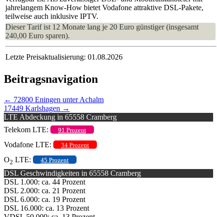
jahrelangem Know-How bietet Vodafone attraktive DSL-Pakete,
teilweise auch inklusive IPTV.
Dieser Tarif ist 12 Monate lang je 20 Euro günstiger (insgesamt
240,00 Euro sparen).
Letzte Preisaktualisierung: 01.08.2026
Beitragsnavigation
←
72800 Eningen unter Achalm
17449 Karlshagen
→
LTE Abdeckung in 65558 Cramberg
Telekom LTE:
91 Prozent
Vodafone LTE:
34 Prozent
O
LTE:
45 Prozent
2
DSL Geschwindigkeiten in 65558 Cramberg
DSL 1.000: ca. 44 Prozent
DSL 2.000: ca. 21 Prozent
DSL 6.000: ca. 19 Prozent
DSL 16.000: ca. 13 Prozent
VDSL 50.000: ca. 13 Prozent