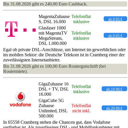
Bis 31.08.2026 gibt es 240,00 Euro Cashback.
MagentaZuhause
Telefonflat
ab 9,95 €
S, DSL 16.000
inklusive
Glasfaser 1000
mit MagentaTV
Telefonflat
ab 9,95 €
MegaStream,
inklusive
DSL 1.000.000
Egal ob private DSL-Anschlüsse, um Internet im gewerblichen oder
im mobilen Sektor: die Deutsche Telekom ist in Cramberg einer der
zuverlässigsten Internetanbieter.
Bis 31.08.2026 gibt es 100,00 Euro Routergutschrift (bei
Routermiete).
GigaZuhause 16
Telefonflat
DSL + TV, DSL
ab 19,98 €
inklusive
16.000
GigaCube 5G
Zuhause
Telefonflat
ab 29,99 €
Unlimited, DSL
nicht inkl.
500.000
In 65558 Cramberg stehen die Chancen gut, dass Vodafone
verfügbar ist. Als zuverlässiger DSL- und Mobilfunkanbieter mit