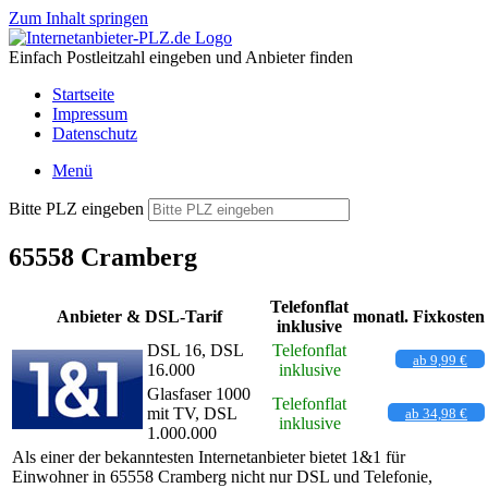
Zum Inhalt springen
Einfach Postleitzahl eingeben und Anbieter finden
Startseite
Impressum
Datenschutz
Menü
Bitte PLZ eingeben
65558 Cramberg
Telefonflat
Anbieter & DSL-Tarif
monatl. Fixkosten
inklusive
DSL 16, DSL
Telefonflat
ab 9,99 €
16.000
inklusive
Glasfaser 1000
Telefonflat
mit TV, DSL
ab 34,98 €
inklusive
1.000.000
Als einer der bekanntesten Internetanbieter bietet 1&1 für
Einwohner in 65558 Cramberg nicht nur DSL und Telefonie,