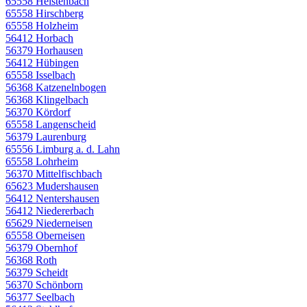
65558 Heistenbach
65558 Hirschberg
65558 Holzheim
56412 Horbach
56379 Horhausen
56412 Hübingen
65558 Isselbach
56368 Katzenelnbogen
56368 Klingelbach
56370 Kördorf
65558 Langenscheid
56379 Laurenburg
65556 Limburg a. d. Lahn
65558 Lohrheim
56370 Mittelfischbach
65623 Mudershausen
56412 Nentershausen
56412 Niedererbach
65629 Niederneisen
65558 Oberneisen
56379 Obernhof
56368 Roth
56379 Scheidt
56370 Schönborn
56377 Seelbach