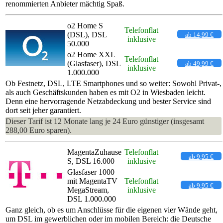
renommierten Anbieter mächtig Spaß.
o2 Home S
Telefonflat
(DSL), DSL
ab 14,99 €
inklusive
50.000
o2 Home XXL
Telefonflat
(Glasfaser), DSL
ab 49,99 €
inklusive
1.000.000
Ob Festnetz, DSL, LTE Smartphones und so weiter: Sowohl Privat-,
als auch Geschäftskunden haben es mit O2 in Wiesbaden leicht.
Denn eine hervorragende Netzabdeckung und bester Service sind
dort seit jeher garantiert.
Dieser Tarif ist 12 Monate lang je 24 Euro günstiger (insgesamt
288,00 Euro sparen).
MagentaZuhause
Telefonflat
ab 9,95 €
S, DSL 16.000
inklusive
Glasfaser 1000
mit MagentaTV
Telefonflat
ab 9,95 €
MegaStream,
inklusive
DSL 1.000.000
Ganz gleich, ob es um Anschlüsse für die eigenen vier Wände geht,
um DSL im gewerblichen oder im mobilen Bereich: die Deutsche