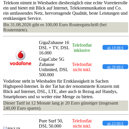
Telekom nimmt in Wiesbaden diesbezüglich eine echte Vorreiterrolle
ein und bietet mit Blick auf Internet, Telekommunikation und Co.
ein umfassendes Netz, hervorragende Qualität, beste Leistungen und
erstklassigen Service.
Bis 31.08.2026 gibt es 100,00 Euro Routergutschrift (bei
Routermiete).
GigaZuhause 16
Telefonflat
DSL + TV, DSL
ab 19,98 €
inklusive
16.000
GigaCube 5G
Zuhause
Telefonflat
ab 29,99 €
Unlimited, DSL
nicht inkl.
500.000
Vodafone steht in Wiesbaden für Erstklassigkeit in Sachen
Highspeed-Internet. In der Tat hat der renommierte Konzern mit
Blick auf Internet, DSL, LTE, aber auch in Bezug auf Handys,
Smartphones und so weiter eine Menge zu bieten.
Dieser Tarif ist 12 Monate lang je 20 Euro günstiger (insgesamt
240,00 Euro sparen).
Pure Surf 50,
Telefonflat
ab 23,00 €
DSL 50.000
nicht inkl.