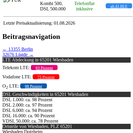
Kombi 500,
Telefonflat
ab 41,00 €
DSL 500.000
inklusive
Letzte Preisaktualisierung: 01.08.2026
Beitragsnavigation
←
13355 Berlin
32676 Lügde
→
LTE Abdeckung in 65201 Wiesbaden
Telekom LTE:
93 Prozent
Vodafone LTE:
75 Prozent
O
LTE:
98 Prozent
2
DSL Geschwindigkeiten in 65201 Wiesbaden
DSL 1.000: ca. 98 Prozent
DSL 2.000: ca. 97 Prozent
DSL 6.000: ca. 94 Prozent
DSL 16.000: ca. 90 Prozent
VDSL 50.000: ca. 78 Prozent
Ortsteile von Wiesbaden, PLZ 65201
Wiesbaden Dotzheim