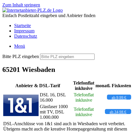
Zum Inhalt springen
Einfach Postleitzahl eingeben und Anbieter finden
Startseite
Impressum
Datenschutz
Menü
Bitte PLZ eingeben
65201 Wiesbaden
Telefonflat
Anbieter & DSL-Tarif
monatl. Fixkosten
inklusive
DSL 16, DSL
Telefonflat
ab 9,99 €
16.000
inklusive
Glasfaser 1000
Telefonflat
mit TV, DSL
ab 34,98 €
inklusive
1.000.000
DSL-Anschlüsse von 1&1 sind auch in Wiesbaden weit verbeitet.
Übrigens macht auch die kreative Homepagegestaltung mit diesem