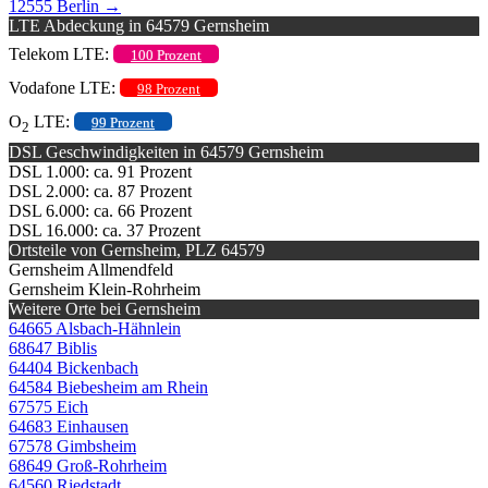
12555 Berlin
→
LTE Abdeckung in 64579 Gernsheim
Telekom LTE:
100 Prozent
Vodafone LTE:
98 Prozent
O
LTE:
99 Prozent
2
DSL Geschwindigkeiten in 64579 Gernsheim
DSL 1.000: ca. 91 Prozent
DSL 2.000: ca. 87 Prozent
DSL 6.000: ca. 66 Prozent
DSL 16.000: ca. 37 Prozent
Ortsteile von Gernsheim, PLZ 64579
Gernsheim Allmendfeld
Gernsheim Klein-Rohrheim
Weitere Orte bei Gernsheim
64665 Alsbach-Hähnlein
68647 Biblis
64404 Bickenbach
64584 Biebesheim am Rhein
67575 Eich
64683 Einhausen
67578 Gimbsheim
68649 Groß-Rohrheim
64560 Riedstadt