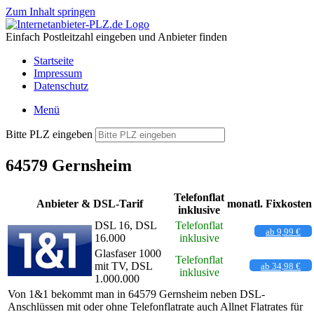
Zum Inhalt springen
Einfach Postleitzahl eingeben und Anbieter finden
Startseite
Impressum
Datenschutz
Menü
Bitte PLZ eingeben
64579 Gernsheim
Telefonflat
Anbieter & DSL-Tarif
monatl. Fixkosten
inklusive
DSL 16, DSL
Telefonflat
ab 9,99 €
16.000
inklusive
Glasfaser 1000
Telefonflat
mit TV, DSL
ab 34,98 €
inklusive
1.000.000
Von 1&1 bekommt man in 64579 Gernsheim neben DSL-
Anschlüssen mit oder ohne Telefonflatrate auch Allnet Flatrates für