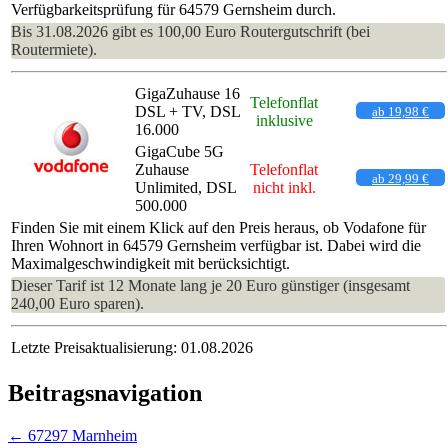
Verfügbarkeitsprüfung für 64579 Gernsheim durch.
Bis 31.08.2026 gibt es 100,00 Euro Routergutschrift (bei
Routermiete).
GigaZuhause 16
Telefonflat
DSL + TV, DSL
ab 19,98 €
inklusive
16.000
GigaCube 5G
Zuhause
Telefonflat
ab 29,99 €
Unlimited, DSL
nicht inkl.
500.000
Finden Sie mit einem Klick auf den Preis heraus, ob Vodafone für
Ihren Wohnort in 64579 Gernsheim verfügbar ist. Dabei wird die
Maximalgeschwindigkeit mit berücksichtigt.
Dieser Tarif ist 12 Monate lang je 20 Euro günstiger (insgesamt
240,00 Euro sparen).
Letzte Preisaktualisierung: 01.08.2026
Beitragsnavigation
←
67297 Marnheim