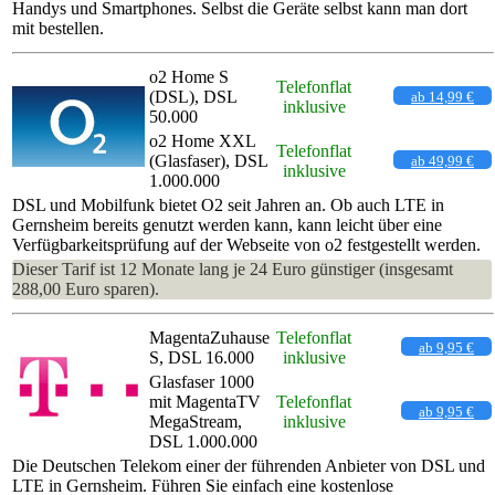
Handys und Smartphones. Selbst die Geräte selbst kann man dort
mit bestellen.
o2 Home S
Telefonflat
(DSL), DSL
ab 14,99 €
inklusive
50.000
o2 Home XXL
Telefonflat
(Glasfaser), DSL
ab 49,99 €
inklusive
1.000.000
DSL und Mobilfunk bietet O2 seit Jahren an. Ob auch LTE in
Gernsheim bereits genutzt werden kann, kann leicht über eine
Verfügbarkeitsprüfung auf der Webseite von o2 festgestellt werden.
Dieser Tarif ist 12 Monate lang je 24 Euro günstiger (insgesamt
288,00 Euro sparen).
MagentaZuhause
Telefonflat
ab 9,95 €
S, DSL 16.000
inklusive
Glasfaser 1000
mit MagentaTV
Telefonflat
ab 9,95 €
MegaStream,
inklusive
DSL 1.000.000
Die Deutschen Telekom einer der führenden Anbieter von DSL und
LTE in Gernsheim. Führen Sie einfach eine kostenlose