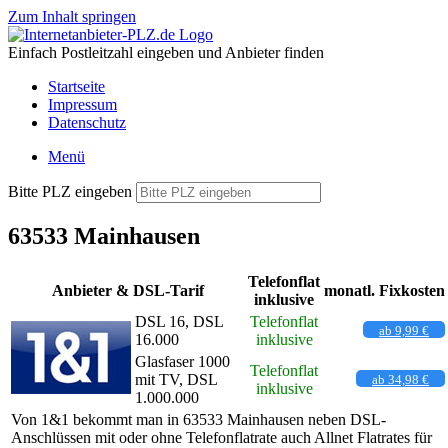
Zum Inhalt springen
Einfach Postleitzahl eingeben und Anbieter finden
Startseite
Impressum
Datenschutz
Menü
Bitte PLZ eingeben
63533 Mainhausen
Telefonflat
Anbieter & DSL-Tarif
monatl. Fixkosten
inklusive
DSL 16, DSL
Telefonflat
ab 9,99 €
16.000
inklusive
Glasfaser 1000
Telefonflat
mit TV, DSL
ab 34,98 €
inklusive
1.000.000
Von 1&1 bekommt man in 63533 Mainhausen neben DSL-
Anschlüssen mit oder ohne Telefonflatrate auch Allnet Flatrates für