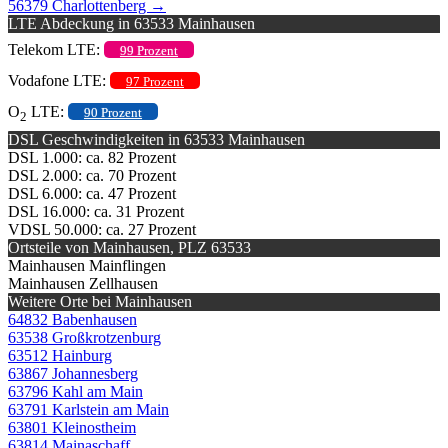
56379 Charlottenberg
→
LTE Abdeckung in 63533 Mainhausen
Telekom LTE:
99 Prozent
Vodafone LTE:
97 Prozent
O
LTE:
90 Prozent
2
DSL Geschwindigkeiten in 63533 Mainhausen
DSL 1.000: ca. 82 Prozent
DSL 2.000: ca. 70 Prozent
DSL 6.000: ca. 47 Prozent
DSL 16.000: ca. 31 Prozent
VDSL 50.000: ca. 27 Prozent
Ortsteile von Mainhausen, PLZ 63533
Mainhausen Mainflingen
Mainhausen Zellhausen
Weitere Orte bei Mainhausen
64832 Babenhausen
63538 Großkrotzenburg
63512 Hainburg
63867 Johannesberg
63796 Kahl am Main
63791 Karlstein am Main
63801 Kleinostheim
63814 Mainaschaff