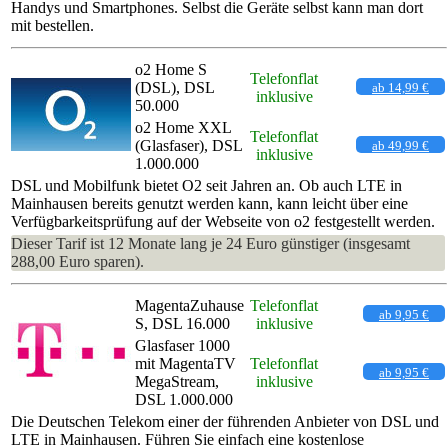
Handys und Smartphones. Selbst die Geräte selbst kann man dort
mit bestellen.
o2 Home S
Telefonflat
(DSL), DSL
ab 14,99 €
inklusive
50.000
o2 Home XXL
Telefonflat
(Glasfaser), DSL
ab 49,99 €
inklusive
1.000.000
DSL und Mobilfunk bietet O2 seit Jahren an. Ob auch LTE in
Mainhausen bereits genutzt werden kann, kann leicht über eine
Verfügbarkeitsprüfung auf der Webseite von o2 festgestellt werden.
Dieser Tarif ist 12 Monate lang je 24 Euro günstiger (insgesamt
288,00 Euro sparen).
MagentaZuhause
Telefonflat
ab 9,95 €
S, DSL 16.000
inklusive
Glasfaser 1000
mit MagentaTV
Telefonflat
ab 9,95 €
MegaStream,
inklusive
DSL 1.000.000
Die Deutschen Telekom einer der führenden Anbieter von DSL und
LTE in Mainhausen. Führen Sie einfach eine kostenlose