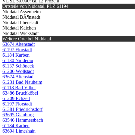
VDSL 50.000: ca. 12 Prozent
Ortsteile von Niddatal, PLZ 61194
Niddatal Assenheim
Niddatal BÃ¶nstadt
Niddatal Ilbenstadt
Niddatal Kaichen
Niddatal Wickstadt
Weitere Orte bei Niddatal
63674 Altenstadt
61197 Florstadt
61184 Karben
61130 Nidderau
61137 Schöneck
61206 Wöllstadt
63674 Altenstadt
61231 Bad Nauheim
61118 Bad Vilbel
63486 Bruchköbel
61209 Echzell
61197 Florstadt
61381 Friedrichsdorf
63695 Glauburg
63546 Hammersbach
61184 Karben
63694 Limeshain