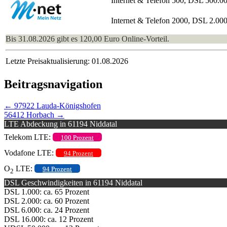
Internet & Telefon 500, DSL 500.0
Internet & Telefon 2000, DSL 2.00
Bis 31.08.2026 gibt es 120,00 Euro Online-Vorteil.
Letzte Preisaktualisierung: 01.08.2026
Beitragsnavigation
←
97922 Lauda-Königshofen
56412 Horbach
→
LTE Abdeckung in 61194 Niddatal
Telekom LTE:
100 Prozent
Vodafone LTE:
94 Prozent
O
LTE:
94 Prozent
2
DSL Geschwindigkeiten in 61194 Niddatal
DSL 1.000: ca. 65 Prozent
DSL 2.000: ca. 60 Prozent
DSL 6.000: ca. 24 Prozent
DSL 16.000: ca. 12 Prozent