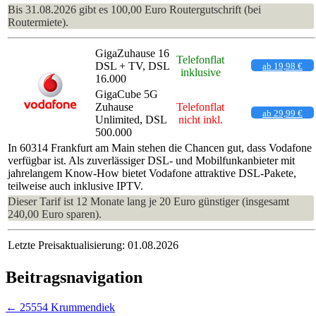
Bis 31.08.2026 gibt es 100,00 Euro Routergutschrift (bei
Routermiete).
GigaZuhause 16
Telefonflat
DSL + TV, DSL
ab 19,98 €
inklusive
16.000
GigaCube 5G
Zuhause
Telefonflat
ab 29,99 €
Unlimited, DSL
nicht inkl.
500.000
In 60314 Frankfurt am Main stehen die Chancen gut, dass Vodafone
verfügbar ist. Als zuverlässiger DSL- und Mobilfunkanbieter mit
jahrelangem Know-How bietet Vodafone attraktive DSL-Pakete,
teilweise auch inklusive IPTV.
Dieser Tarif ist 12 Monate lang je 20 Euro günstiger (insgesamt
240,00 Euro sparen).
Letzte Preisaktualisierung: 01.08.2026
Beitragsnavigation
←
25554 Krummendiek