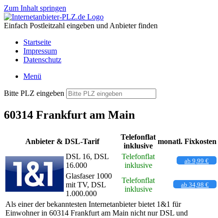
Zum Inhalt springen
Einfach Postleitzahl eingeben und Anbieter finden
Startseite
Impressum
Datenschutz
Menü
Bitte PLZ eingeben
60314 Frankfurt am Main
Telefonflat
Anbieter & DSL-Tarif
monatl. Fixkosten
inklusive
DSL 16, DSL
Telefonflat
ab 9,99 €
16.000
inklusive
Glasfaser 1000
Telefonflat
mit TV, DSL
ab 34,98 €
inklusive
1.000.000
Als einer der bekanntesten Internetanbieter bietet 1&1 für
Einwohner in 60314 Frankfurt am Main nicht nur DSL und