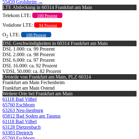
55459 Grolsheim
→
LTE Abdeckung in 60314 Frankfurt am Main
Telekom LTE:
100 Prozent
Vodafone LTE:
94 Prozent
O
LTE:
100 Prozent
2
DSL Geschwindigkeiten in 60314 Frankfurt am Main
DSL 1.000: ca. 99 Prozent
DSL 2.000: ca. 98 Prozent
DSL 6.000: ca. 97 Prozent
DSL 16.000: ca. 92 Prozent
VDSL 50.000: ca. 82 Prozent
Ortsteile von Frankfurt am Main, PLZ 60314
Frankfurt am Main Fechenheim
Frankfurt am Main Ostend
Weitere Orte bei Frankfurt am Main
61118 Bad Vilbel
65760 Eschborn
63263 Neu-Isenburg
65812 Bad Soden am Taunus
61118 Bad Vilbel
63128 Dietzenbach
63303 Dreieich
65760 Eschborn