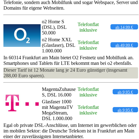
Telefonie, sondern auch Mobilfunk und sogar Webspace, Server und
Domains für eigene Webseiten.
o2 Home S
Telefonflat
(DSL), DSL
ab 14,99 €
inklusive
50.000
o2 Home XXL
Telefonflat
(Glasfaser), DSL
ab 49,99 €
inklusive
1.000.000
In 60314 Frankfurt am Main bietet O2 Festnetz und Mobilfunk an.
Smartphones und Tablets für LTE bekommt man bei o2 ebenfalls.
Dieser Tarif ist 12 Monate lang je 24 Euro günstiger (insgesamt
288,00 Euro sparen).
MagentaZuhause
Telefonflat
ab 9,95 €
S, DSL 16.000
inklusive
Glasfaser 1000
mit MagentaTV
Telefonflat
ab 9,95 €
MegaStream,
inklusive
DSL 1.000.000
Egal ob private DSL-Anschlüsse, um Internet im gewerblichen oder
im mobilen Sektor: die Deutsche Telekom ist in Frankfurt am Main
einer der zuverlässigsten Internetanbieter.