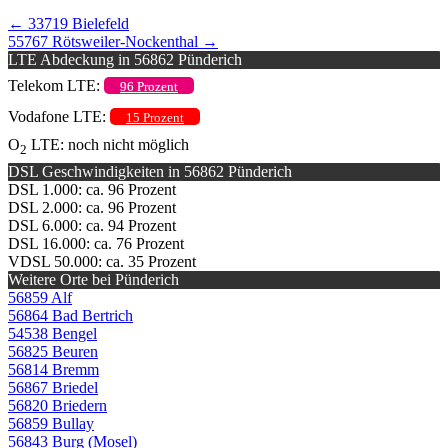
←
33719 Bielefeld
55767 Rötsweiler-Nockenthal
→
LTE Abdeckung in 56862 Pünderich
Telekom LTE:
96 Prozent
Vodafone LTE:
15 Prozent
O
LTE: noch nicht möglich
2
DSL Geschwindigkeiten in 56862 Pünderich
DSL 1.000: ca. 96 Prozent
DSL 2.000: ca. 96 Prozent
DSL 6.000: ca. 94 Prozent
DSL 16.000: ca. 76 Prozent
VDSL 50.000: ca. 35 Prozent
Weitere Orte bei Pünderich
56859 Alf
56864 Bad Bertrich
54538 Bengel
56825 Beuren
56814 Bremm
56867 Briedel
56820 Briedern
56859 Bullay
56843 Burg (Mosel)