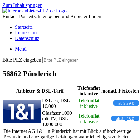
Zum Inhalt springen
Einfach Postleitzahl eingeben und Anbieter finden
Startseite
Impressum
Datenschutz
Menü
Bitte PLZ eingeben
56862 Pünderich
Telefonflat
Anbieter & DSL-Tarif
monatl. Fixkosten
inklusive
DSL 16, DSL
Telefonflat
ab 9,99 €
16.000
inklusive
Glasfaser 1000
Telefonflat
mit TV, DSL
ab 34,98 €
inklusive
1.000.000
Die Internet AG 1&1 in Pünderich hat mit Blick auf hochwertige
Produkte und einzigartige Leistungen wahrlich einiges zu bieten.