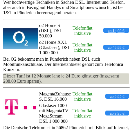
Wer hochwertige Techniken in Sachen DSL, Internet und Telefon,
aber auch in Bezug auf Handys und Smartphones wünscht, ist bei
1&1 in Pünderich hervorragend beraten.
o2 Home S
Telefonflat
(DSL), DSL
ab 14,99 €
inklusive
50.000
o2 Home XXL
Telefonflat
(Glasfaser), DSL
ab 49,99 €
inklusive
1.000.000
Bei O2 bekommt man in Pünderich neben DSL auch
Mobilfunkanschlüsse. Der Internetanbieter gehört zum Telefonica-
Konzern.
Dieser Tarif ist 12 Monate lang je 24 Euro günstiger (insgesamt
288,00 Euro sparen).
MagentaZuhause
Telefonflat
ab 9,95 €
S, DSL 16.000
inklusive
Glasfaser 1000
mit MagentaTV
Telefonflat
ab 9,95 €
MegaStream,
inklusive
DSL 1.000.000
Die Deutsche Telekom ist in 56862 Pünderich mit Blick auf Internet,