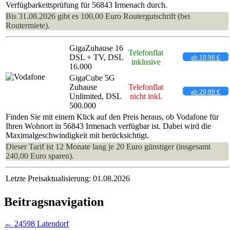
Verfügbarkeitsprüfung für 56843 Irmenach durch.
Bis 31.08.2026 gibt es 100,00 Euro Routergutschrift (bei
Routermiete).
GigaZuhause 16
Telefonflat
DSL + TV, DSL
ab 19,98 €
inklusive
16.000
GigaCube 5G
Zuhause
Telefonflat
ab 29,99 €
Unlimited, DSL
nicht inkl.
500.000
Finden Sie mit einem Klick auf den Preis heraus, ob Vodafone für
Ihren Wohnort in 56843 Irmenach verfügbar ist. Dabei wird die
Maximalgeschwindigkeit mit berücksichtigt.
Dieser Tarif ist 12 Monate lang je 20 Euro günstiger (insgesamt
240,00 Euro sparen).
Letzte Preisaktualisierung: 01.08.2026
Beitragsnavigation
←
24598 Latendorf