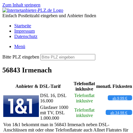
Zum Inhalt springen
Einfach Postleitzahl eingeben und Anbieter finden
Startseite
Impressum
Datenschutz
Menü
Bitte PLZ eingeben
56843 Irmenach
Telefonflat
Anbieter & DSL-Tarif
monatl. Fixkosten
inklusive
DSL 16, DSL
Telefonflat
ab 9,99 €
16.000
inklusive
Glasfaser 1000
Telefonflat
mit TV, DSL
ab 34,98 €
inklusive
1.000.000
Von 1&1 bekommt man in 56843 Irmenach neben DSL-
Anschlüssen mit oder ohne Telefonflatrate auch Allnet Flatrates für