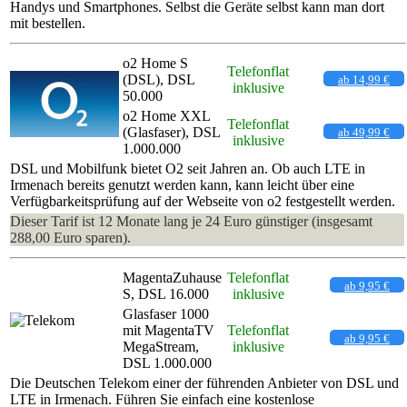
Handys und Smartphones. Selbst die Geräte selbst kann man dort
mit bestellen.
o2 Home S
Telefonflat
(DSL), DSL
ab 14,99 €
inklusive
50.000
o2 Home XXL
Telefonflat
(Glasfaser), DSL
ab 49,99 €
inklusive
1.000.000
DSL und Mobilfunk bietet O2 seit Jahren an. Ob auch LTE in
Irmenach bereits genutzt werden kann, kann leicht über eine
Verfügbarkeitsprüfung auf der Webseite von o2 festgestellt werden.
Dieser Tarif ist 12 Monate lang je 24 Euro günstiger (insgesamt
288,00 Euro sparen).
MagentaZuhause
Telefonflat
ab 9,95 €
S, DSL 16.000
inklusive
Glasfaser 1000
mit MagentaTV
Telefonflat
ab 9,95 €
MegaStream,
inklusive
DSL 1.000.000
Die Deutschen Telekom einer der führenden Anbieter von DSL und
LTE in Irmenach. Führen Sie einfach eine kostenlose