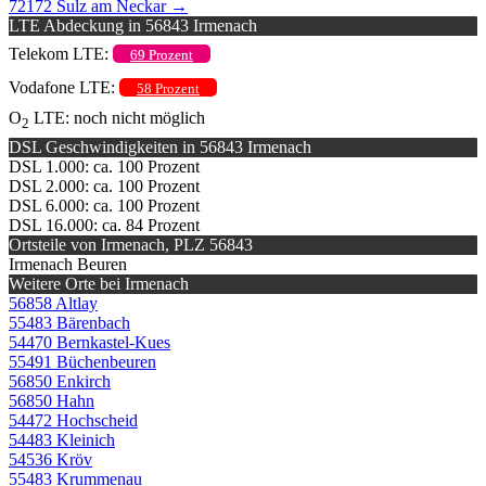
72172 Sulz am Neckar
→
LTE Abdeckung in 56843 Irmenach
Telekom LTE:
69 Prozent
Vodafone LTE:
58 Prozent
O
LTE: noch nicht möglich
2
DSL Geschwindigkeiten in 56843 Irmenach
DSL 1.000: ca. 100 Prozent
DSL 2.000: ca. 100 Prozent
DSL 6.000: ca. 100 Prozent
DSL 16.000: ca. 84 Prozent
Ortsteile von Irmenach, PLZ 56843
Irmenach Beuren
Weitere Orte bei Irmenach
56858 Altlay
55483 Bärenbach
54470 Bernkastel-Kues
55491 Büchenbeuren
56850 Enkirch
56850 Hahn
54472 Hochscheid
54483 Kleinich
54536 Kröv
55483 Krummenau