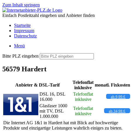
Zum Inhalt springen
Einfach Postleitzahl eingeben und Anbieter finden
Startseite
Impressum
Datenschutz
Menü
Bitte PLZ eingeben
56579 Hardert
Telefonflat
Anbieter & DSL-Tarif
monatl. Fixkosten
inklusive
DSL 16, DSL
Telefonflat
ab 9,99 €
16.000
inklusive
Glasfaser 1000
Telefonflat
mit TV, DSL
ab 34,98 €
inklusive
1.000.000
Die Internet AG 1&1 in Hardert hat mit Blick auf hochwertige
Produkte und einzigartige Leistungen wahrlich einiges zu bieten.