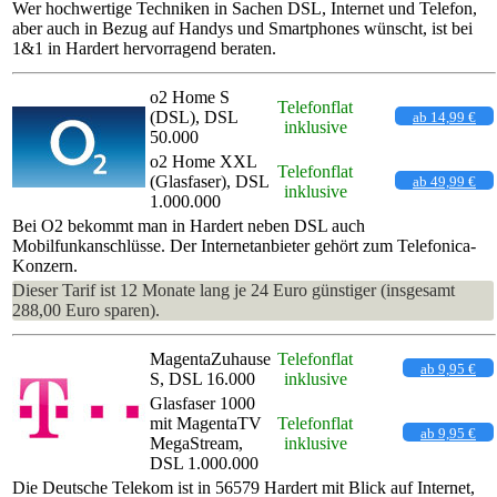
Wer hochwertige Techniken in Sachen DSL, Internet und Telefon,
aber auch in Bezug auf Handys und Smartphones wünscht, ist bei
1&1 in Hardert hervorragend beraten.
o2 Home S
Telefonflat
(DSL), DSL
ab 14,99 €
inklusive
50.000
o2 Home XXL
Telefonflat
(Glasfaser), DSL
ab 49,99 €
inklusive
1.000.000
Bei O2 bekommt man in Hardert neben DSL auch
Mobilfunkanschlüsse. Der Internetanbieter gehört zum Telefonica-
Konzern.
Dieser Tarif ist 12 Monate lang je 24 Euro günstiger (insgesamt
288,00 Euro sparen).
MagentaZuhause
Telefonflat
ab 9,95 €
S, DSL 16.000
inklusive
Glasfaser 1000
mit MagentaTV
Telefonflat
ab 9,95 €
MegaStream,
inklusive
DSL 1.000.000
Die Deutsche Telekom ist in 56579 Hardert mit Blick auf Internet,