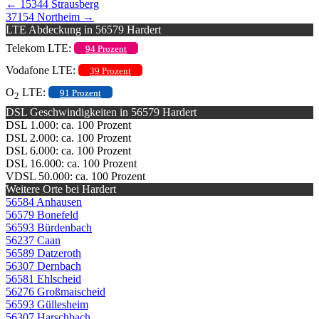
←
15344 Strausberg
37154 Northeim
→
LTE Abdeckung in 56579 Hardert
Telekom LTE:
94 Prozent
Vodafone LTE:
39 Prozent
O
LTE:
91 Prozent
2
DSL Geschwindigkeiten in 56579 Hardert
DSL 1.000: ca. 100 Prozent
DSL 2.000: ca. 100 Prozent
DSL 6.000: ca. 100 Prozent
DSL 16.000: ca. 100 Prozent
VDSL 50.000: ca. 100 Prozent
Weitere Orte bei Hardert
56584 Anhausen
56579 Bonefeld
56593 Bürdenbach
56237 Caan
56589 Datzeroth
56307 Dernbach
56581 Ehlscheid
56276 Großmaischeid
56593 Güllesheim
56307 Harschbach