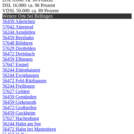
DSL 16.000: ca. 96 Prozent
VDSL 50.000: ca. 89 Prozent
Weitere Orte bei Bellingen
56459 Ailertchen
57642 Alpenrod
56244 Arnshöfen
56459 Berzhahn
57648 Bölsberg
57629 Dreifelden
56472 Dreisbach
56459 Elbingen
57647 Enspel
56244 Ettinghausen
56244 Ewighausen
56472 Fehl-Ritzhausen
56244 Freilingen
57627 Gehlert
56459 Gemünden
56459 Girkenroth
56472 Großseifen
56459 Guckheim
57627 Hachenburg
56244 Hahn am See
56472 Hahn bei Marienberg