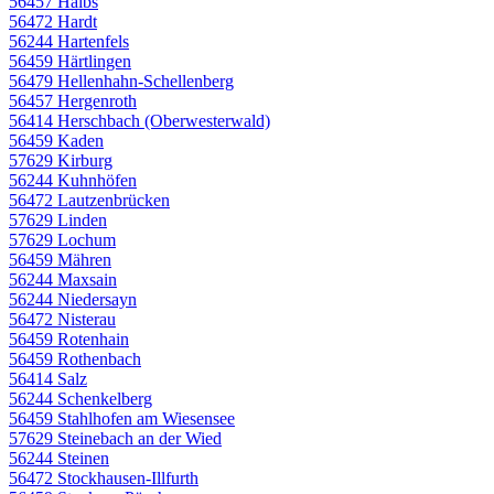
56457 Halbs
56472 Hardt
56244 Hartenfels
56459 Härtlingen
56479 Hellenhahn-Schellenberg
56457 Hergenroth
56414 Herschbach (Oberwesterwald)
56459 Kaden
57629 Kirburg
56244 Kuhnhöfen
56472 Lautzenbrücken
57629 Linden
57629 Lochum
56459 Mähren
56244 Maxsain
56244 Niedersayn
56472 Nisterau
56459 Rotenhain
56459 Rothenbach
56414 Salz
56244 Schenkelberg
56459 Stahlhofen am Wiesensee
57629 Steinebach an der Wied
56244 Steinen
56472 Stockhausen-Illfurth