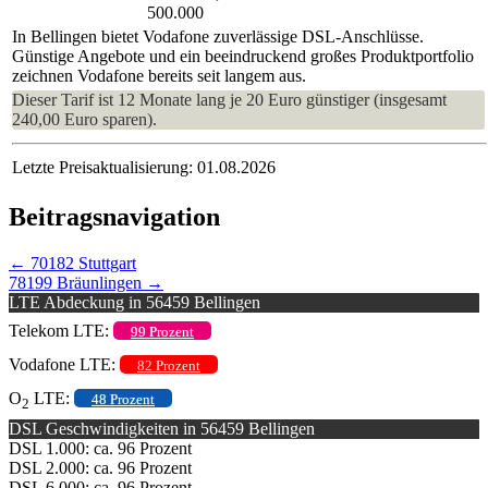
500.000
In Bellingen bietet Vodafone zuverlässige DSL-Anschlüsse.
Günstige Angebote und ein beeindruckend großes Produktportfolio
zeichnen Vodafone bereits seit langem aus.
Dieser Tarif ist 12 Monate lang je 20 Euro günstiger (insgesamt
240,00 Euro sparen).
Letzte Preisaktualisierung: 01.08.2026
Beitragsnavigation
←
70182 Stuttgart
78199 Bräunlingen
→
LTE Abdeckung in 56459 Bellingen
Telekom LTE:
99 Prozent
Vodafone LTE:
82 Prozent
O
LTE:
48 Prozent
2
DSL Geschwindigkeiten in 56459 Bellingen
DSL 1.000: ca. 96 Prozent
DSL 2.000: ca. 96 Prozent
DSL 6.000: ca. 96 Prozent