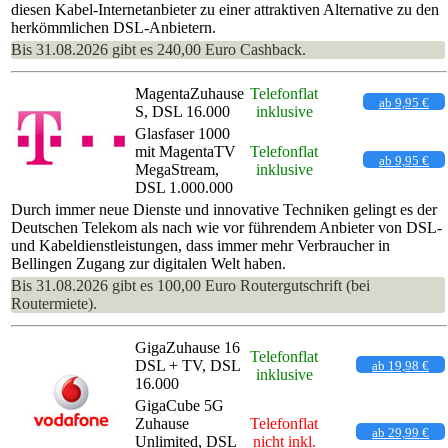
diesen Kabel-Internetanbieter zu einer attraktiven Alternative zu den
herkömmlichen DSL-Anbietern.
Bis 31.08.2026 gibt es 240,00 Euro Cashback.
MagentaZuhause
Telefonflat
ab 9,95 €
S, DSL 16.000
inklusive
Glasfaser 1000
mit MagentaTV
Telefonflat
ab 9,95 €
MegaStream,
inklusive
DSL 1.000.000
Durch immer neue Dienste und innovative Techniken gelingt es der
Deutschen Telekom als nach wie vor führendem Anbieter von DSL-
und Kabeldienstleistungen, dass immer mehr Verbraucher in
Bellingen Zugang zur digitalen Welt haben.
Bis 31.08.2026 gibt es 100,00 Euro Routergutschrift (bei
Routermiete).
GigaZuhause 16
Telefonflat
DSL + TV, DSL
ab 19,98 €
inklusive
16.000
GigaCube 5G
Zuhause
Telefonflat
ab 29,99 €
Unlimited, DSL
nicht inkl.