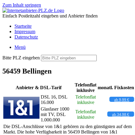
Zum Inhalt springen
Einfach Postleitzahl eingeben und Anbieter finden
Startseite
Impressum
Datenschutz
Menü
Bitte PLZ eingeben
56459 Bellingen
Telefonflat
Anbieter & DSL-Tarif
monatl. Fixkosten
inklusive
DSL 16, DSL
Telefonflat
ab 9,99 €
16.000
inklusive
Glasfaser 1000
Telefonflat
mit TV, DSL
ab 34,98 €
inklusive
1.000.000
Die DSL-Anschlüsse von 1&1 gehören zu den günstigsten auf dem
Markt. Die hohe Verfügbarkeit in 56459 Bellingen von 1&1