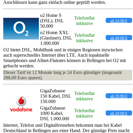
Anschlüssen kann ganz einfach online geprüft werden.
o2 Home S
Telefonflat
(DSL), DSL
ab 14,99 €
inklusive
50.000
o2 Home XXL
Telefonflat
(Glasfaser), DSL
ab 49,99 €
inklusive
1.000.000
O2 bietet DSL, Mobilfunk und in einigen Regionen inzwischen
auch superschnelles Internet über LTE. Auch topaktuelle
Smartphones und Allnet-Flatrates können in Bellingen bei O2 mit
gebucht werden.
Dieser Tarif ist 12 Monate lang je 24 Euro günstiger (insgesamt
288,00 Euro sparen).
GigaZuhause
Telefonflat
150 Kabel, DSL
ab 19,99 €
inklusive
150.000
GigaZuhause
Telefonflat
1000 Kabel,
ab 19,99 €
inklusive
DSL 1.000.000
Internet, Telefon und Digitalfernsehen bekommt man bei Kabel
Deutschland in Bellingen aus einer Hand. Der günstige Preis macht