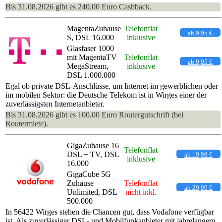
Bis 31.08.2026 gibt es 240,00 Euro Cashback.
MagentaZuhause
Telefonflat
ab 9,95 €
S, DSL 16.000
inklusive
Glasfaser 1000
mit MagentaTV
Telefonflat
ab 9,95 €
MegaStream,
inklusive
DSL 1.000.000
Egal ob private DSL-Anschlüsse, um Internet im gewerblichen oder
im mobilen Sektor: die Deutsche Telekom ist in Wirges einer der
zuverlässigsten Internetanbieter.
Bis 31.08.2026 gibt es 100,00 Euro Routergutschrift (bei
Routermiete).
GigaZuhause 16
Telefonflat
DSL + TV, DSL
ab 19,98 €
inklusive
16.000
GigaCube 5G
Zuhause
Telefonflat
ab 29,99 €
Unlimited, DSL
nicht inkl.
500.000
In 56422 Wirges stehen die Chancen gut, dass Vodafone verfügbar
ist. Als zuverlässiger DSL- und Mobilfunkanbieter mit jahrelangem