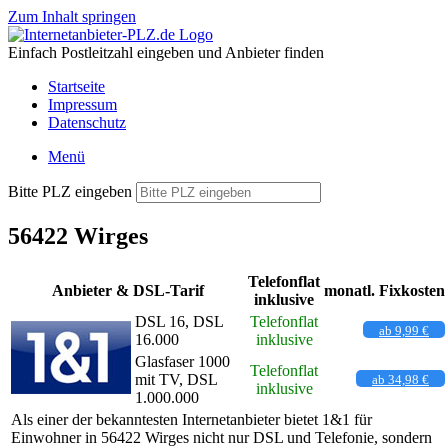
Zum Inhalt springen
Einfach Postleitzahl eingeben und Anbieter finden
Startseite
Impressum
Datenschutz
Menü
Bitte PLZ eingeben
56422 Wirges
Telefonflat
Anbieter & DSL-Tarif
monatl. Fixkosten
inklusive
DSL 16, DSL
Telefonflat
ab 9,99 €
16.000
inklusive
Glasfaser 1000
Telefonflat
mit TV, DSL
ab 34,98 €
inklusive
1.000.000
Als einer der bekanntesten Internetanbieter bietet 1&1 für
Einwohner in 56422 Wirges nicht nur DSL und Telefonie, sondern