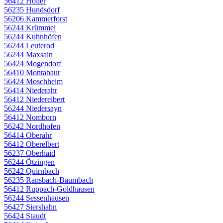
56412 Holler
56235 Hundsdorf
56206 Kammerforst
56244 Krümmel
56244 Kuhnhöfen
56244 Leuterod
56244 Maxsain
56424 Mogendorf
56410 Montabaur
56424 Moschheim
56414 Niederahr
56412 Niederelbert
56244 Niedersayn
56412 Nomborn
56242 Nordhofen
56414 Oberahr
56412 Oberelbert
56237 Oberhaid
56244 Ötzingen
56242 Quirnbach
56235 Ransbach-Baumbach
56412 Ruppach-Goldhausen
56244 Sessenhausen
56427 Siershahn
56424 Staudt