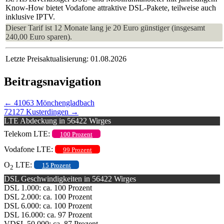
Know-How bietet Vodafone attraktive DSL-Pakete, teilweise auch
inklusive IPTV.
Dieser Tarif ist 12 Monate lang je 20 Euro günstiger (insgesamt
240,00 Euro sparen).
Letzte Preisaktualisierung: 01.08.2026
Beitragsnavigation
←
41063 Mönchengladbach
72127 Kusterdingen
→
LTE Abdeckung in 56422 Wirges
Telekom LTE:
100 Prozent
Vodafone LTE:
99 Prozent
O
LTE:
15 Prozent
2
DSL Geschwindigkeiten in 56422 Wirges
DSL 1.000: ca. 100 Prozent
DSL 2.000: ca. 100 Prozent
DSL 6.000: ca. 100 Prozent
DSL 16.000: ca. 97 Prozent
VDSL 50.000: ca. 87 Prozent