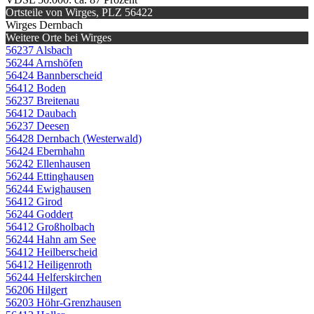
Ortsteile von Wirges, PLZ 56422
Wirges Dernbach
Weitere Orte bei Wirges
56237 Alsbach
56244 Arnshöfen
56424 Bannberscheid
56412 Boden
56237 Breitenau
56412 Daubach
56237 Deesen
56428 Dernbach (Westerwald)
56424 Ebernhahn
56242 Ellenhausen
56244 Ettinghausen
56244 Ewighausen
56412 Girod
56244 Goddert
56412 Großholbach
56244 Hahn am See
56412 Heilberscheid
56412 Heiligenroth
56244 Helferskirchen
56206 Hilgert
56203 Höhr-Grenzhausen