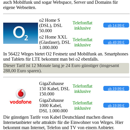
auch Mobilfunk und sogar Webspace, Server und Domains für
eigene Webseiten.
o2 Home S
Telefonflat
(DSL), DSL
ab 14,99 €
inklusive
50.000
o2 Home XXL
Telefonflat
(Glasfaser), DSL
ab 49,99 €
inklusive
1.000.000
In 56422 Wirges bietet O2 Festnetz und Mobilfunk an. Smartphones
und Tablets für LTE bekommt man bei o2 ebenfalls.
Dieser Tarif ist 12 Monate lang je 24 Euro günstiger (insgesamt
288,00 Euro sparen).
GigaZuhause
Telefonflat
150 Kabel, DSL
ab 19,99 €
inklusive
150.000
GigaZuhause
Telefonflat
1000 Kabel,
ab 19,99 €
inklusive
DSL 1.000.000
Die günstigen Tarife von Kabel Deutschland machen diesen
Internetanbieter sehr attraktiv für die Einwohner von Wirges. Hier
bekommt man Internet, Telefon und TV von einem Anbieter.