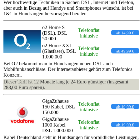
Wer hochwertige Techniken in Sachen DSL, Internet und Telefon,
aber auch in Bezug auf Handys und Smartphones wünscht, ist bei
1&1 in Hundsangen hervorragend beraten.
o2 Home S
Telefonflat
(DSL), DSL
ab 14,99 €
inklusive
50.000
o2 Home XXL
Telefonflat
(Glasfaser), DSL
ab 49,99 €
inklusive
1.000.000
Bei O2 bekommt man in Hundsangen neben DSL auch
Mobilfunkanschlüsse. Der Internetanbieter gehört zum Telefonica-
Konzern.
Dieser Tarif ist 12 Monate lang je 24 Euro günstiger (insgesamt
288,00 Euro sparen).
GigaZuhause
Telefonflat
150 Kabel, DSL
ab 19,99 €
inklusive
150.000
GigaZuhause
Telefonflat
1000 Kabel,
ab 19,99 €
inklusive
DSL 1.000.000
Kabel Deutschland steht in Hundsangen für vorbildliche Leistungen,