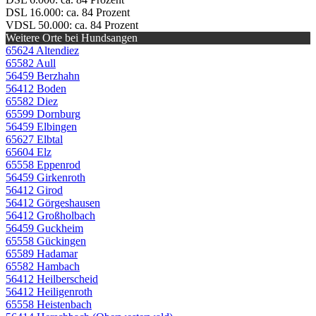
DSL 16.000: ca. 84 Prozent
VDSL 50.000: ca. 84 Prozent
Weitere Orte bei Hundsangen
65624 Altendiez
65582 Aull
56459 Berzhahn
56412 Boden
65582 Diez
65599 Dornburg
56459 Elbingen
65627 Elbtal
65604 Elz
65558 Eppenrod
56459 Girkenroth
56412 Girod
56412 Görgeshausen
56412 Großholbach
56459 Guckheim
65558 Gückingen
65589 Hadamar
65582 Hambach
56412 Heilberscheid
56412 Heiligenroth
65558 Heistenbach