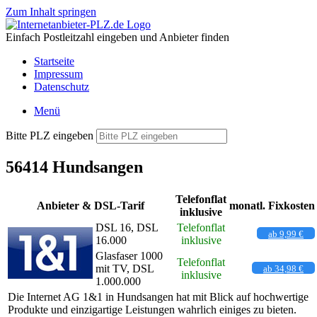
Zum Inhalt springen
Einfach Postleitzahl eingeben und Anbieter finden
Startseite
Impressum
Datenschutz
Menü
Bitte PLZ eingeben
56414 Hundsangen
Telefonflat
Anbieter & DSL-Tarif
monatl. Fixkosten
inklusive
DSL 16, DSL
Telefonflat
ab 9,99 €
16.000
inklusive
Glasfaser 1000
Telefonflat
mit TV, DSL
ab 34,98 €
inklusive
1.000.000
Die Internet AG 1&1 in Hundsangen hat mit Blick auf hochwertige
Produkte und einzigartige Leistungen wahrlich einiges zu bieten.