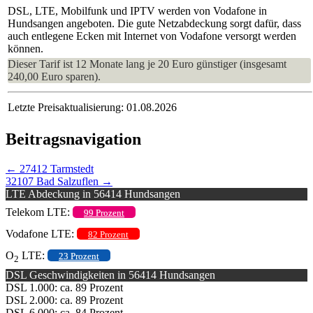
DSL, LTE, Mobilfunk und IPTV werden von Vodafone in
Hundsangen angeboten. Die gute Netzabdeckung sorgt dafür, dass
auch entlegene Ecken mit Internet von Vodafone versorgt werden
können.
Dieser Tarif ist 12 Monate lang je 20 Euro günstiger (insgesamt
240,00 Euro sparen).
Letzte Preisaktualisierung: 01.08.2026
Beitragsnavigation
←
27412 Tarmstedt
32107 Bad Salzuflen
→
LTE Abdeckung in 56414 Hundsangen
Telekom LTE:
99 Prozent
Vodafone LTE:
82 Prozent
O
LTE:
23 Prozent
2
DSL Geschwindigkeiten in 56414 Hundsangen
DSL 1.000: ca. 89 Prozent
DSL 2.000: ca. 89 Prozent
DSL 6.000: ca. 84 Prozent