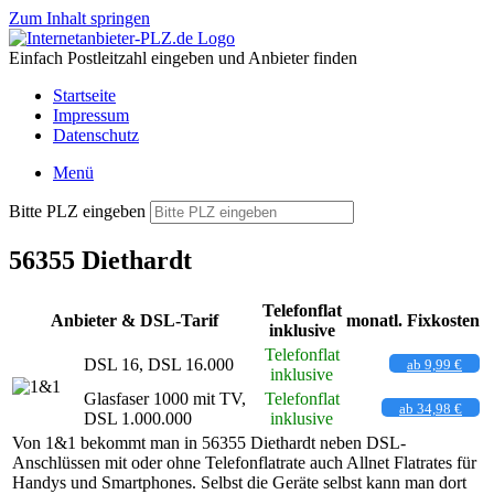
Zum Inhalt springen
Einfach Postleitzahl eingeben und Anbieter finden
Startseite
Impressum
Datenschutz
Menü
Bitte PLZ eingeben
56355 Diethardt
Telefonflat
Anbieter & DSL-Tarif
monatl. Fixkosten
inklusive
Telefonflat
DSL 16, DSL 16.000
ab 9,99 €
inklusive
Glasfaser 1000 mit TV,
Telefonflat
ab 34,98 €
DSL 1.000.000
inklusive
Von 1&1 bekommt man in 56355 Diethardt neben DSL-
Anschlüssen mit oder ohne Telefonflatrate auch Allnet Flatrates für
Handys und Smartphones. Selbst die Geräte selbst kann man dort