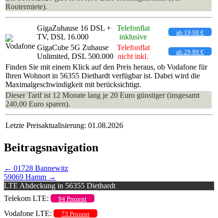
Routermiete).
GigaZuhause 16 DSL +
Telefonflat
ab 19,98 €
TV, DSL 16.000
inklusive
GigaCube 5G Zuhause
Telefonflat
ab 29,99 €
Unlimited, DSL 500.000
nicht inkl.
Finden Sie mit einem Klick auf den Preis heraus, ob Vodafone für
Ihren Wohnort in 56355 Diethardt verfügbar ist. Dabei wird die
Maximalgeschwindigkeit mit berücksichtigt.
Dieser Tarif ist 12 Monate lang je 20 Euro günstiger (insgesamt
240,00 Euro sparen).
Letzte Preisaktualisierung: 01.08.2026
Beitragsnavigation
←
01728 Bannewitz
59069 Hamm
→
LTE Abdeckung in 56355 Diethardt
Telekom LTE:
94 Prozent
Vodafone LTE:
73 Prozent