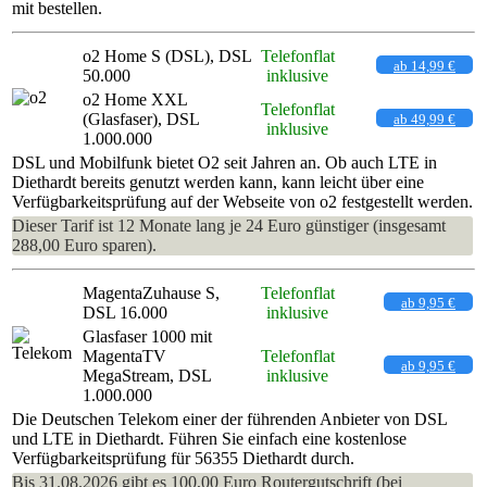
mit bestellen.
o2 Home S (DSL), DSL
Telefonflat
ab 14,99 €
50.000
inklusive
o2 Home XXL
Telefonflat
(Glasfaser), DSL
ab 49,99 €
inklusive
1.000.000
DSL und Mobilfunk bietet O2 seit Jahren an. Ob auch LTE in
Diethardt bereits genutzt werden kann, kann leicht über eine
Verfügbarkeitsprüfung auf der Webseite von o2 festgestellt werden.
Dieser Tarif ist 12 Monate lang je 24 Euro günstiger (insgesamt
288,00 Euro sparen).
MagentaZuhause S,
Telefonflat
ab 9,95 €
DSL 16.000
inklusive
Glasfaser 1000 mit
MagentaTV
Telefonflat
ab 9,95 €
MegaStream, DSL
inklusive
1.000.000
Die Deutschen Telekom einer der führenden Anbieter von DSL
und LTE in Diethardt. Führen Sie einfach eine kostenlose
Verfügbarkeitsprüfung für 56355 Diethardt durch.
Bis 31.08.2026 gibt es 100,00 Euro Routergutschrift (bei