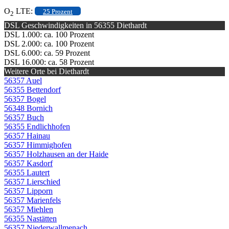
O
LTE:
25 Prozent
2
DSL Geschwindigkeiten in 56355 Diethardt
DSL 1.000: ca. 100 Prozent
DSL 2.000: ca. 100 Prozent
DSL 6.000: ca. 59 Prozent
DSL 16.000: ca. 58 Prozent
Weitere Orte bei Diethardt
56357 Auel
56355 Bettendorf
56357 Bogel
56348 Bornich
56357 Buch
56355 Endlichhofen
56357 Hainau
56357 Himmighofen
56357 Holzhausen an der Haide
56357 Kasdorf
56355 Lautert
56357 Lierschied
56357 Lipporn
56357 Marienfels
56357 Miehlen
56355 Nastätten
56357 Niederwallmenach