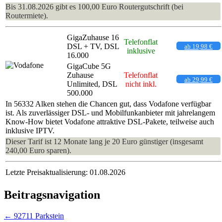
Bis 31.08.2026 gibt es 100,00 Euro Routergutschrift (bei
Routermiete).
GigaZuhause 16
Telefonflat
DSL + TV, DSL
ab 19,98 €
inklusive
16.000
GigaCube 5G
Zuhause
Telefonflat
ab 29,99 €
Unlimited, DSL
nicht inkl.
500.000
In 56332 Alken stehen die Chancen gut, dass Vodafone verfügbar
ist. Als zuverlässiger DSL- und Mobilfunkanbieter mit jahrelangem
Know-How bietet Vodafone attraktive DSL-Pakete, teilweise auch
inklusive IPTV.
Dieser Tarif ist 12 Monate lang je 20 Euro günstiger (insgesamt
240,00 Euro sparen).
Letzte Preisaktualisierung: 01.08.2026
Beitragsnavigation
←
92711 Parkstein