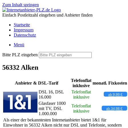
Zum Inhalt springen
Einfach Postleitzahl eingeben und Anbieter finden
Startseite
Impressum
Datenschutz
Menü
Bitte PLZ eingeben
56332 Alken
Telefonflat
Anbieter & DSL-Tarif
monatl. Fixkosten
inklusive
DSL 16, DSL
Telefonflat
ab 9,99 €
16.000
inklusive
Glasfaser 1000
Telefonflat
mit TV, DSL
ab 34,98 €
inklusive
1.000.000
Als einer der bekanntesten Internetanbieter bietet 1&1 für
Einwohner in 56332 Alken nicht nur DSL und Telefonie, sondern