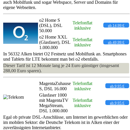
auch Mobilfunk und sogar Webspace, Server und Domains für
eigene Webseiten.
o2 Home S
Telefonflat
(DSL), DSL
ab 14,99 €
inklusive
50.000
o2 Home XXL
Telefonflat
(Glasfaser), DSL
ab 49,99 €
inklusive
1.000.000
In 56332 Alken bietet O2 Festnetz und Mobilfunk an. Smartphones
und Tablets für LTE bekommt man bei o2 ebenfalls.
Dieser Tarif ist 12 Monate lang je 24 Euro günstiger (insgesamt
288,00 Euro sparen).
MagentaZuhause
Telefonflat
ab 9,95 €
S, DSL 16.000
inklusive
Glasfaser 1000
mit MagentaTV
Telefonflat
ab 9,95 €
MegaStream,
inklusive
DSL 1.000.000
Egal ob private DSL-Anschlüsse, um Internet im gewerblichen oder
im mobilen Sektor: die Deutsche Telekom ist in Alken einer der
zuverlässigsten Internetanbieter.