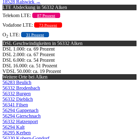
18528 Ralswiek
→
LTE Abdeckung in 56332 Alken
Telekom LTE:
87 Prozent
Vodafone LTE:
73 Prozent
O
LTE:
31 Prozent
2
DSL Geschwindigkeiten in 56332 Alken
DSL 1.000: ca. 69 Prozent
DSL 2.000: ca. 67 Prozent
DSL 6.000: ca. 54 Prozent
DSL 16.000: ca. 51 Prozent
VDSL 50.000: ca. 19 Prozent
Weitere Orte bei Alken
56283 Beulich
56332 Brodenbach
56332 Burgen
56332 Dieblich
56341 Filsen
56294 Gappenach
56294 Gierschnach
56332 Hatzenport
56294 Kalt
56295 Kerben
56330 Kobern-Gondorf