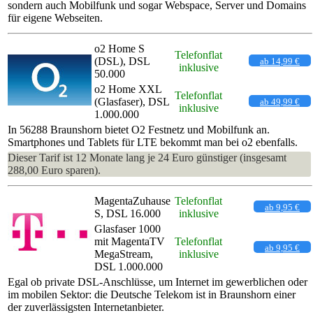
sondern auch Mobilfunk und sogar Webspace, Server und Domains
für eigene Webseiten.
o2 Home S
Telefonflat
(DSL), DSL
ab 14,99 €
inklusive
50.000
o2 Home XXL
Telefonflat
(Glasfaser), DSL
ab 49,99 €
inklusive
1.000.000
In 56288 Braunshorn bietet O2 Festnetz und Mobilfunk an.
Smartphones und Tablets für LTE bekommt man bei o2 ebenfalls.
Dieser Tarif ist 12 Monate lang je 24 Euro günstiger (insgesamt
288,00 Euro sparen).
MagentaZuhause
Telefonflat
ab 9,95 €
S, DSL 16.000
inklusive
Glasfaser 1000
mit MagentaTV
Telefonflat
ab 9,95 €
MegaStream,
inklusive
DSL 1.000.000
Egal ob private DSL-Anschlüsse, um Internet im gewerblichen oder
im mobilen Sektor: die Deutsche Telekom ist in Braunshorn einer
der zuverlässigsten Internetanbieter.