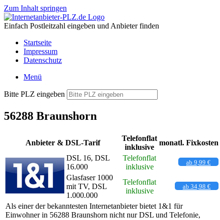
Zum Inhalt springen
Einfach Postleitzahl eingeben und Anbieter finden
Startseite
Impressum
Datenschutz
Menü
Bitte PLZ eingeben
56288 Braunshorn
Telefonflat
Anbieter & DSL-Tarif
monatl. Fixkosten
inklusive
DSL 16, DSL
Telefonflat
ab 9,99 €
16.000
inklusive
Glasfaser 1000
Telefonflat
mit TV, DSL
ab 34,98 €
inklusive
1.000.000
Als einer der bekanntesten Internetanbieter bietet 1&1 für
Einwohner in 56288 Braunshorn nicht nur DSL und Telefonie,