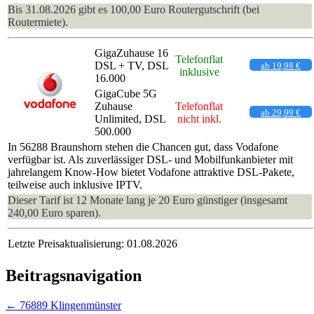
Bis 31.08.2026 gibt es 100,00 Euro Routergutschrift (bei
Routermiete).
GigaZuhause 16
Telefonflat
DSL + TV, DSL
ab 19,98 €
inklusive
16.000
GigaCube 5G
Zuhause
Telefonflat
ab 29,99 €
Unlimited, DSL
nicht inkl.
500.000
In 56288 Braunshorn stehen die Chancen gut, dass Vodafone
verfügbar ist. Als zuverlässiger DSL- und Mobilfunkanbieter mit
jahrelangem Know-How bietet Vodafone attraktive DSL-Pakete,
teilweise auch inklusive IPTV.
Dieser Tarif ist 12 Monate lang je 20 Euro günstiger (insgesamt
240,00 Euro sparen).
Letzte Preisaktualisierung: 01.08.2026
Beitragsnavigation
←
76889 Klingenmünster