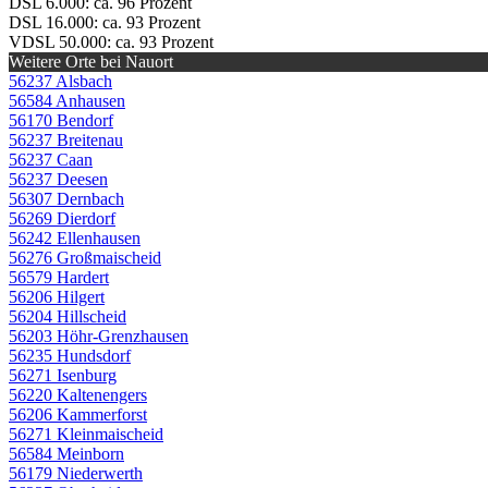
DSL 6.000: ca. 96 Prozent
DSL 16.000: ca. 93 Prozent
VDSL 50.000: ca. 93 Prozent
Weitere Orte bei Nauort
56237 Alsbach
56584 Anhausen
56170 Bendorf
56237 Breitenau
56237 Caan
56237 Deesen
56307 Dernbach
56269 Dierdorf
56242 Ellenhausen
56276 Großmaischeid
56579 Hardert
56206 Hilgert
56204 Hillscheid
56203 Höhr-Grenzhausen
56235 Hundsdorf
56271 Isenburg
56220 Kaltenengers
56206 Kammerforst
56271 Kleinmaischeid
56584 Meinborn
56179 Niederwerth