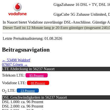
GigaZuhause 16 DSL + TV, DSL 1
GigaCube 5G Zuhause Unlimited, 
In Nauort bietet Vodafone zuverlässige DSL-Anschlüsse. Günstige An
Dieser Tarif ist 12 Monate lang je 20 Euro günstiger (insgesamt 240,
Letzte Preisaktualisierung: 01.08.2026
Beitragsnavigation
←
53498 Waldorf
07607 Gösen
→
LTE Abdeckung in 56237 Nauort
Telekom LTE:
95 Prozent
Vodafone LTE:
86 Prozent
O
LTE:
23 Prozent
2
DSL Geschwindigkeiten in 56237 Nauort
DSL 1.000: ca. 96 Prozent
DSL 2.000: ca. 96 Prozent