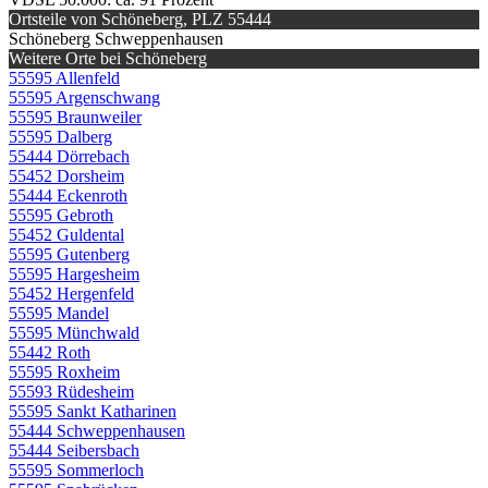
Ortsteile von Schöneberg, PLZ 55444
Schöneberg Schweppenhausen
Weitere Orte bei Schöneberg
55595 Allenfeld
55595 Argenschwang
55595 Braunweiler
55595 Dalberg
55444 Dörrebach
55452 Dorsheim
55444 Eckenroth
55595 Gebroth
55452 Guldental
55595 Gutenberg
55595 Hargesheim
55452 Hergenfeld
55595 Mandel
55595 Münchwald
55442 Roth
55595 Roxheim
55593 Rüdesheim
55595 Sankt Katharinen
55444 Schweppenhausen
55444 Seibersbach
55595 Sommerloch