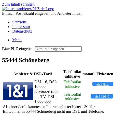
Zum Inhalt springen
Einfach Postleitzahl eingeben und Anbieter finden
Startseite
Impressum
Datenschutz
Menü
Bitte PLZ eingeben
55444 Schöneberg
Telefonflat
Anbieter & DSL-Tarif
monatl. Fixkosten
inklusive
DSL 16, DSL
Telefonflat
ab 9,99 €
16.000
inklusive
Glasfaser 1000
Telefonflat
mit TV, DSL
ab 34,98 €
inklusive
1.000.000
Als einer der bekanntesten Internetanbieter bietet 1&1 für
Einwohner in 55444 Schöneberg nicht nur DSL und Telefonie,