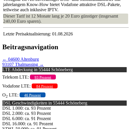
jahrelangem Know-How bietet Vodafone attraktive DSL-Pakete,
teilweise auch inklusive IPTV.
Dieser Tarif ist 12 Monate lang je 20 Euro günstiger (insgesamt
240,00 Euro sparen).
Letzte Preisaktualisierung: 01.08.2026
Beitragsnavigation
←
04600 Altenburg
93107 Thalmassing
→
LTE Abdeckung in 55444 Schöneberg
Telekom LTE:
93 Prozent
Vodafone LTE:
84 Prozent
O
LTE:
46 Prozent
2
DSL Geschwindigkeiten in 55444 Schöneberg
DSL 1.000: ca. 93 Prozent
DSL 2.000: ca. 93 Prozent
DSL 6.000: ca. 91 Prozent
DSL 16.000: ca. 91 Prozent
VDSL 50.000: ca. 91 Prozent