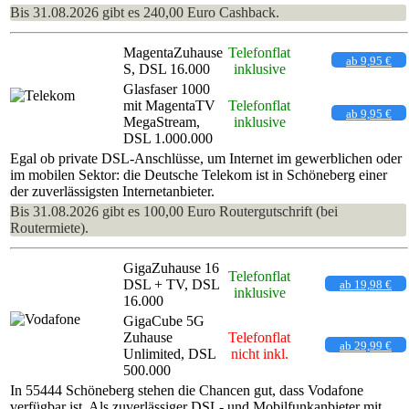
Bis 31.08.2026 gibt es 240,00 Euro Cashback.
MagentaZuhause
Telefonflat
ab 9,95 €
S, DSL 16.000
inklusive
Glasfaser 1000
mit MagentaTV
Telefonflat
ab 9,95 €
MegaStream,
inklusive
DSL 1.000.000
Egal ob private DSL-Anschlüsse, um Internet im gewerblichen oder
im mobilen Sektor: die Deutsche Telekom ist in Schöneberg einer
der zuverlässigsten Internetanbieter.
Bis 31.08.2026 gibt es 100,00 Euro Routergutschrift (bei
Routermiete).
GigaZuhause 16
Telefonflat
DSL + TV, DSL
ab 19,98 €
inklusive
16.000
GigaCube 5G
Zuhause
Telefonflat
ab 29,99 €
Unlimited, DSL
nicht inkl.
500.000
In 55444 Schöneberg stehen die Chancen gut, dass Vodafone
verfügbar ist. Als zuverlässiger DSL- und Mobilfunkanbieter mit