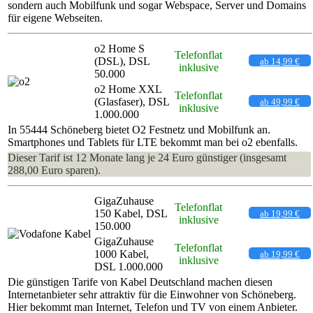
sondern auch Mobilfunk und sogar Webspace, Server und Domains
für eigene Webseiten.
o2 Home S
Telefonflat
(DSL), DSL
ab 14,99 €
inklusive
50.000
o2 Home XXL
Telefonflat
(Glasfaser), DSL
ab 49,99 €
inklusive
1.000.000
In 55444 Schöneberg bietet O2 Festnetz und Mobilfunk an.
Smartphones und Tablets für LTE bekommt man bei o2 ebenfalls.
Dieser Tarif ist 12 Monate lang je 24 Euro günstiger (insgesamt
288,00 Euro sparen).
GigaZuhause
Telefonflat
150 Kabel, DSL
ab 19,99 €
inklusive
150.000
GigaZuhause
Telefonflat
1000 Kabel,
ab 19,99 €
inklusive
DSL 1.000.000
Die günstigen Tarife von Kabel Deutschland machen diesen
Internetanbieter sehr attraktiv für die Einwohner von Schöneberg.
Hier bekommt man Internet, Telefon und TV von einem Anbieter.