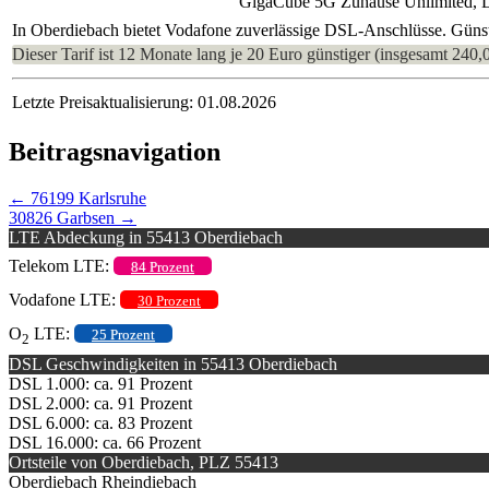
GigaCube 5G Zuhause Unlimited, 
In Oberdiebach bietet Vodafone zuverlässige DSL-Anschlüsse. Günst
Dieser Tarif ist 12 Monate lang je 20 Euro günstiger (insgesamt 240,
Letzte Preisaktualisierung: 01.08.2026
Beitragsnavigation
←
76199 Karlsruhe
30826 Garbsen
→
LTE Abdeckung in 55413 Oberdiebach
Telekom LTE:
84 Prozent
Vodafone LTE:
30 Prozent
O
LTE:
25 Prozent
2
DSL Geschwindigkeiten in 55413 Oberdiebach
DSL 1.000: ca. 91 Prozent
DSL 2.000: ca. 91 Prozent
DSL 6.000: ca. 83 Prozent
DSL 16.000: ca. 66 Prozent
Ortsteile von Oberdiebach, PLZ 55413
Oberdiebach Rheindiebach