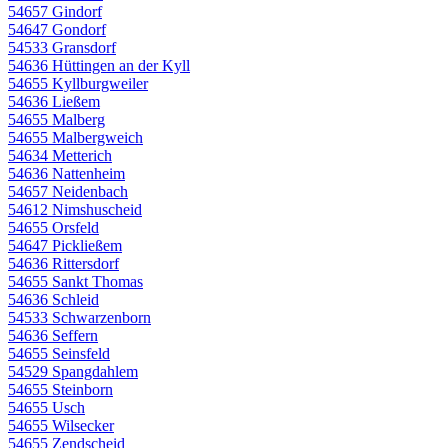
54657 Gindorf
54647 Gondorf
54533 Gransdorf
54636 Hüttingen an der Kyll
54655 Kyllburgweiler
54636 Ließem
54655 Malberg
54655 Malbergweich
54634 Metterich
54636 Nattenheim
54657 Neidenbach
54612 Nimshuscheid
54655 Orsfeld
54647 Pickließem
54636 Rittersdorf
54655 Sankt Thomas
54636 Schleid
54533 Schwarzenborn
54636 Seffern
54655 Seinsfeld
54529 Spangdahlem
54655 Steinborn
54655 Usch
54655 Wilsecker
54655 Zendscheid