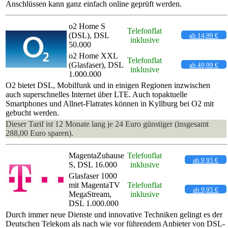
Anschlüssen kann ganz einfach online geprüft werden.
o2 Home S
Telefonflat
(DSL), DSL
ab 14,99 €
inklusive
50.000
o2 Home XXL
Telefonflat
(Glasfaser), DSL
ab 49,99 €
inklusive
1.000.000
O2 bietet DSL, Mobilfunk und in einigen Regionen inzwischen
auch superschnelles Internet über LTE. Auch topaktuelle
Smartphones und Allnet-Flatrates können in Kyllburg bei O2 mit
gebucht werden.
Dieser Tarif ist 12 Monate lang je 24 Euro günstiger (insgesamt
288,00 Euro sparen).
MagentaZuhause
Telefonflat
ab 9,95 €
S, DSL 16.000
inklusive
Glasfaser 1000
mit MagentaTV
Telefonflat
ab 9,95 €
MegaStream,
inklusive
DSL 1.000.000
Durch immer neue Dienste und innovative Techniken gelingt es der
Deutschen Telekom als nach wie vor führendem Anbieter von DSL-