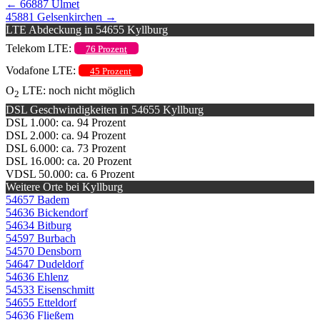
←
66887 Ulmet
45881 Gelsenkirchen
→
LTE Abdeckung in 54655 Kyllburg
Telekom LTE:
76 Prozent
Vodafone LTE:
45 Prozent
O
LTE: noch nicht möglich
2
DSL Geschwindigkeiten in 54655 Kyllburg
DSL 1.000: ca. 94 Prozent
DSL 2.000: ca. 94 Prozent
DSL 6.000: ca. 73 Prozent
DSL 16.000: ca. 20 Prozent
VDSL 50.000: ca. 6 Prozent
Weitere Orte bei Kyllburg
54657 Badem
54636 Bickendorf
54634 Bitburg
54597 Burbach
54570 Densborn
54647 Dudeldorf
54636 Ehlenz
54533 Eisenschmitt
54655 Etteldorf
54636 Fließem