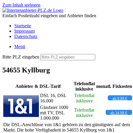
Zum Inhalt springen
Einfach Postleitzahl eingeben und Anbieter finden
Startseite
Impressum
Datenschutz
Menü
Bitte PLZ eingeben
54655 Kyllburg
Telefonflat
Anbieter & DSL-Tarif
monatl. Fixkosten
inklusive
DSL 16, DSL
Telefonflat
ab 9,99 €
16.000
inklusive
Glasfaser 1000
Telefonflat
mit TV, DSL
ab 34,98 €
inklusive
1.000.000
Die DSL-Anschlüsse von 1&1 gehören zu den günstigsten auf dem
Markt. Die hohe Verfügbarkeit in 54655 Kyllburg von 1&1