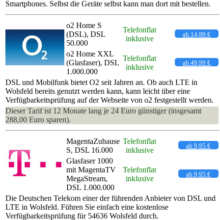
Smartphones. Selbst die Geräte selbst kann man dort mit bestellen.
o2 Home S
Telefonflat
(DSL), DSL
ab 14,99 €
inklusive
50.000
o2 Home XXL
Telefonflat
(Glasfaser), DSL
ab 49,99 €
inklusive
1.000.000
DSL und Mobilfunk bietet O2 seit Jahren an. Ob auch LTE in
Wolsfeld bereits genutzt werden kann, kann leicht über eine
Verfügbarkeitsprüfung auf der Webseite von o2 festgestellt werden.
Dieser Tarif ist 12 Monate lang je 24 Euro günstiger (insgesamt
288,00 Euro sparen).
MagentaZuhause
Telefonflat
ab 9,95 €
S, DSL 16.000
inklusive
Glasfaser 1000
mit MagentaTV
Telefonflat
ab 9,95 €
MegaStream,
inklusive
DSL 1.000.000
Die Deutschen Telekom einer der führenden Anbieter von DSL und
LTE in Wolsfeld. Führen Sie einfach eine kostenlose
Verfügbarkeitsprüfung für 54636 Wolsfeld durch.