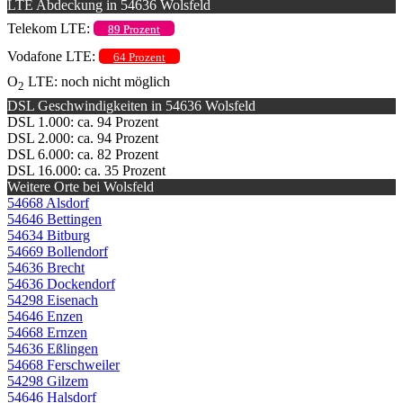
LTE Abdeckung in 54636 Wolsfeld
Telekom LTE:
89 Prozent
Vodafone LTE:
64 Prozent
O
LTE: noch nicht möglich
2
DSL Geschwindigkeiten in 54636 Wolsfeld
DSL 1.000: ca. 94 Prozent
DSL 2.000: ca. 94 Prozent
DSL 6.000: ca. 82 Prozent
DSL 16.000: ca. 35 Prozent
Weitere Orte bei Wolsfeld
54668 Alsdorf
54646 Bettingen
54634 Bitburg
54669 Bollendorf
54636 Brecht
54636 Dockendorf
54298 Eisenach
54646 Enzen
54668 Ernzen
54636 Eßlingen
54668 Ferschweiler
54298 Gilzem
54646 Halsdorf