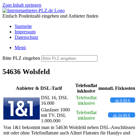
Zum Inhalt springen
Einfach Postleitzahl eingeben und Anbieter finden
Startseite
Impressum
Datenschutz
Menü
Bitte PLZ eingeben
54636 Wolsfeld
Telefonflat
Anbieter & DSL-Tarif
monatl. Fixkosten
inklusive
DSL 16, DSL
Telefonflat
ab 9,99 €
16.000
inklusive
Glasfaser 1000
Telefonflat
mit TV, DSL
ab 34,98 €
inklusive
1.000.000
Von 1&1 bekommt man in 54636 Wolsfeld neben DSL-Anschlüssen
mit oder ohne Telefonflatrate auch Allnet Flatrates für Handys und