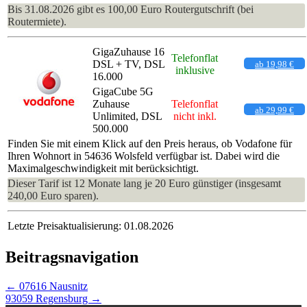
Bis 31.08.2026 gibt es 100,00 Euro Routergutschrift (bei
Routermiete).
GigaZuhause 16
Telefonflat
DSL + TV, DSL
ab 19,98 €
inklusive
16.000
GigaCube 5G
Zuhause
Telefonflat
ab 29,99 €
Unlimited, DSL
nicht inkl.
500.000
Finden Sie mit einem Klick auf den Preis heraus, ob Vodafone für
Ihren Wohnort in 54636 Wolsfeld verfügbar ist. Dabei wird die
Maximalgeschwindigkeit mit berücksichtigt.
Dieser Tarif ist 12 Monate lang je 20 Euro günstiger (insgesamt
240,00 Euro sparen).
Letzte Preisaktualisierung: 01.08.2026
Beitragsnavigation
←
07616 Nausnitz
93059 Regensburg
→