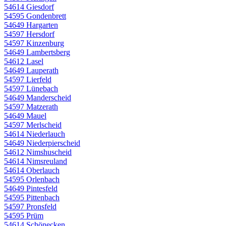
54614 Giesdorf
54595 Gondenbrett
54649 Hargarten
54597 Hersdorf
54597 Kinzenburg
54649 Lambertsberg
54612 Lasel
54649 Lauperath
54597 Lierfeld
54597 Lünebach
54649 Manderscheid
54597 Matzerath
54649 Mauel
54597 Merlscheid
54614 Niederlauch
54649 Niederpierscheid
54612 Nimshuscheid
54614 Nimsreuland
54614 Oberlauch
54595 Orlenbach
54649 Pintesfeld
54595 Pittenbach
54597 Pronsfeld
54595 Prüm
54614 Schönecken