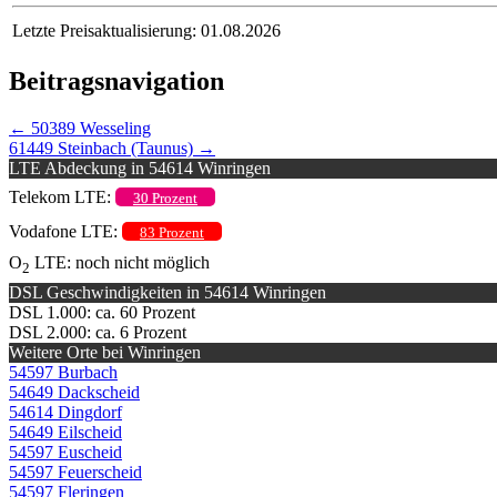
Letzte Preisaktualisierung: 01.08.2026
Beitragsnavigation
←
50389 Wesseling
61449 Steinbach (Taunus)
→
LTE Abdeckung in 54614 Winringen
Telekom LTE:
30 Prozent
Vodafone LTE:
83 Prozent
O
LTE: noch nicht möglich
2
DSL Geschwindigkeiten in 54614 Winringen
DSL 1.000: ca. 60 Prozent
DSL 2.000: ca. 6 Prozent
Weitere Orte bei Winringen
54597 Burbach
54649 Dackscheid
54614 Dingdorf
54649 Eilscheid
54597 Euscheid
54597 Feuerscheid
54597 Fleringen