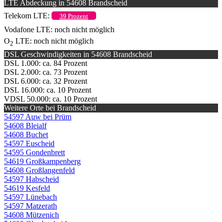
LTE Abdeckung in 54608 Brandscheid
Telekom LTE:
39 Prozent
Vodafone LTE: noch nicht möglich
O
LTE: noch nicht möglich
2
DSL Geschwindigkeiten in 54608 Brandscheid
DSL 1.000: ca. 84 Prozent
DSL 2.000: ca. 73 Prozent
DSL 6.000: ca. 32 Prozent
DSL 16.000: ca. 10 Prozent
VDSL 50.000: ca. 10 Prozent
Weitere Orte bei Brandscheid
54597 Auw bei Prüm
54608 Bleialf
54608 Buchet
54597 Euscheid
54595 Gondenbrett
54619 Großkampenberg
54608 Großlangenfeld
54597 Habscheid
54619 Kesfeld
54597 Lünebach
54597 Matzerath
54608 Mützenich