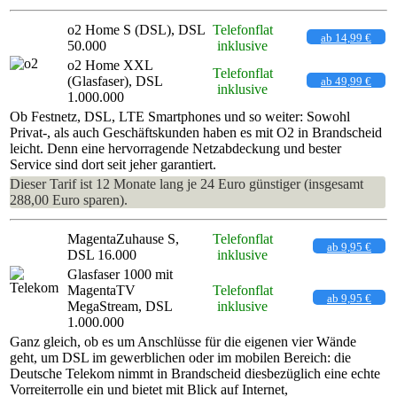
o2 Home S (DSL), DSL
Telefonflat
ab 14,99 €
50.000
inklusive
o2 Home XXL
Telefonflat
(Glasfaser), DSL
ab 49,99 €
inklusive
1.000.000
Ob Festnetz, DSL, LTE Smartphones und so weiter: Sowohl
Privat-, als auch Geschäftskunden haben es mit O2 in Brandscheid
leicht. Denn eine hervorragende Netzabdeckung und bester
Service sind dort seit jeher garantiert.
Dieser Tarif ist 12 Monate lang je 24 Euro günstiger (insgesamt
288,00 Euro sparen).
MagentaZuhause S,
Telefonflat
ab 9,95 €
DSL 16.000
inklusive
Glasfaser 1000 mit
MagentaTV
Telefonflat
ab 9,95 €
MegaStream, DSL
inklusive
1.000.000
Ganz gleich, ob es um Anschlüsse für die eigenen vier Wände
geht, um DSL im gewerblichen oder im mobilen Bereich: die
Deutsche Telekom nimmt in Brandscheid diesbezüglich eine echte
Vorreiterrolle ein und bietet mit Blick auf Internet,