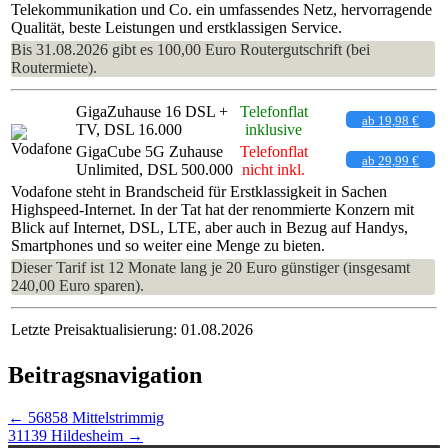
Telekommunikation und Co. ein umfassendes Netz, hervorragende
Qualität, beste Leistungen und erstklassigen Service.
Bis 31.08.2026 gibt es 100,00 Euro Routergutschrift (bei
Routermiete).
GigaZuhause 16 DSL +
Telefonflat
ab 19,98 €
TV, DSL 16.000
inklusive
GigaCube 5G Zuhause
Telefonflat
ab 29,99 €
Unlimited, DSL 500.000
nicht inkl.
Vodafone steht in Brandscheid für Erstklassigkeit in Sachen
Highspeed-Internet. In der Tat hat der renommierte Konzern mit
Blick auf Internet, DSL, LTE, aber auch in Bezug auf Handys,
Smartphones und so weiter eine Menge zu bieten.
Dieser Tarif ist 12 Monate lang je 20 Euro günstiger (insgesamt
240,00 Euro sparen).
Letzte Preisaktualisierung: 01.08.2026
Beitragsnavigation
←
56858 Mittelstrimmig
31139 Hildesheim
→