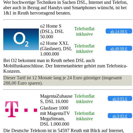
Wer hochwertige Techniken in Sachen DSL, Internet und Telefon,
aber auch in Bezug auf Handys und Smartphones wünscht, ist bei
1&1 in Reuth hervorragend beraten.
o2 Home S
Telefonflat
(DSL), DSL
ab 14,99 €
inklusive
50.000
o2 Home XXL
Telefonflat
(Glasfaser), DSL
ab 49,99 €
inklusive
1.000.000
Bei O2 bekommt man in Reuth neben DSL auch
Mobilfunkanschlüsse. Der Internetanbieter gehört zum Telefonica-
Konzern.
Dieser Tarif ist 12 Monate lang je 24 Euro günstiger (insgesamt
288,00 Euro sparen).
MagentaZuhause
Telefonflat
ab 9,95 €
S, DSL 16.000
inklusive
Glasfaser 1000
mit MagentaTV
Telefonflat
ab 9,95 €
MegaStream,
inklusive
DSL 1.000.000
Die Deutsche Telekom ist in 54597 Reuth mit Blick auf Internet,