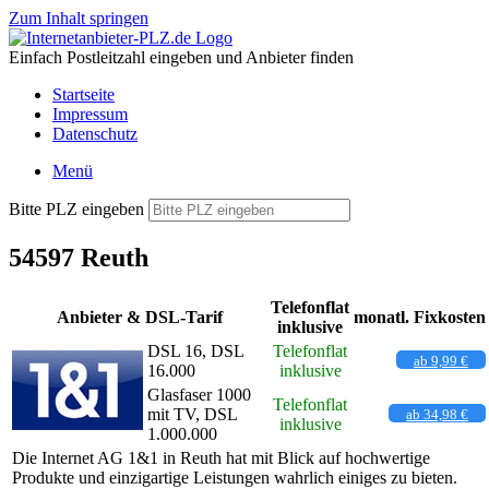
Zum Inhalt springen
Einfach Postleitzahl eingeben und Anbieter finden
Startseite
Impressum
Datenschutz
Menü
Bitte PLZ eingeben
54597 Reuth
Telefonflat
Anbieter & DSL-Tarif
monatl. Fixkosten
inklusive
DSL 16, DSL
Telefonflat
ab 9,99 €
16.000
inklusive
Glasfaser 1000
Telefonflat
mit TV, DSL
ab 34,98 €
inklusive
1.000.000
Die Internet AG 1&1 in Reuth hat mit Blick auf hochwertige
Produkte und einzigartige Leistungen wahrlich einiges zu bieten.