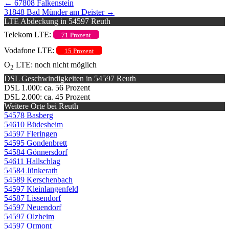
←
67808 Falkenstein
31848 Bad Münder am Deister
→
LTE Abdeckung in 54597 Reuth
Telekom LTE:
71 Prozent
Vodafone LTE:
15 Prozent
O
LTE: noch nicht möglich
2
DSL Geschwindigkeiten in 54597 Reuth
DSL 1.000: ca. 56 Prozent
DSL 2.000: ca. 45 Prozent
Weitere Orte bei Reuth
54578 Basberg
54610 Büdesheim
54597 Fleringen
54595 Gondenbrett
54584 Gönnersdorf
54611 Hallschlag
54584 Jünkerath
54589 Kerschenbach
54597 Kleinlangenfeld
54587 Lissendorf
54597 Neuendorf
54597 Olzheim
54597 Ormont