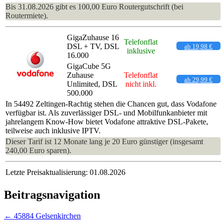
Bis 31.08.2026 gibt es 100,00 Euro Routergutschrift (bei
Routermiete).
GigaZuhause 16
Telefonflat
DSL + TV, DSL
ab 19,98 €
inklusive
16.000
GigaCube 5G
Zuhause
Telefonflat
ab 29,99 €
Unlimited, DSL
nicht inkl.
500.000
In 54492 Zeltingen-Rachtig stehen die Chancen gut, dass Vodafone
verfügbar ist. Als zuverlässiger DSL- und Mobilfunkanbieter mit
jahrelangem Know-How bietet Vodafone attraktive DSL-Pakete,
teilweise auch inklusive IPTV.
Dieser Tarif ist 12 Monate lang je 20 Euro günstiger (insgesamt
240,00 Euro sparen).
Letzte Preisaktualisierung: 01.08.2026
Beitragsnavigation
←
45884 Gelsenkirchen