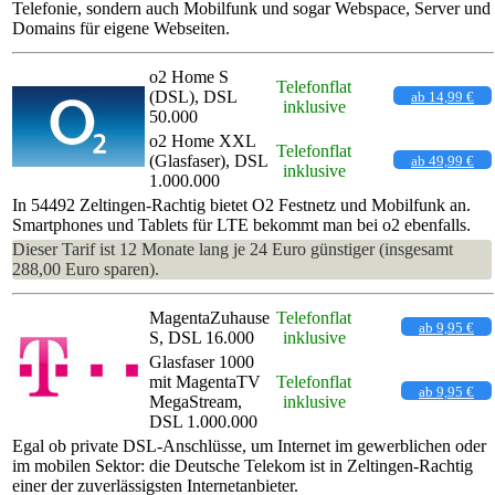
Telefonie, sondern auch Mobilfunk und sogar Webspace, Server und
Domains für eigene Webseiten.
o2 Home S
Telefonflat
(DSL), DSL
ab 14,99 €
inklusive
50.000
o2 Home XXL
Telefonflat
(Glasfaser), DSL
ab 49,99 €
inklusive
1.000.000
In 54492 Zeltingen-Rachtig bietet O2 Festnetz und Mobilfunk an.
Smartphones und Tablets für LTE bekommt man bei o2 ebenfalls.
Dieser Tarif ist 12 Monate lang je 24 Euro günstiger (insgesamt
288,00 Euro sparen).
MagentaZuhause
Telefonflat
ab 9,95 €
S, DSL 16.000
inklusive
Glasfaser 1000
mit MagentaTV
Telefonflat
ab 9,95 €
MegaStream,
inklusive
DSL 1.000.000
Egal ob private DSL-Anschlüsse, um Internet im gewerblichen oder
im mobilen Sektor: die Deutsche Telekom ist in Zeltingen-Rachtig
einer der zuverlässigsten Internetanbieter.