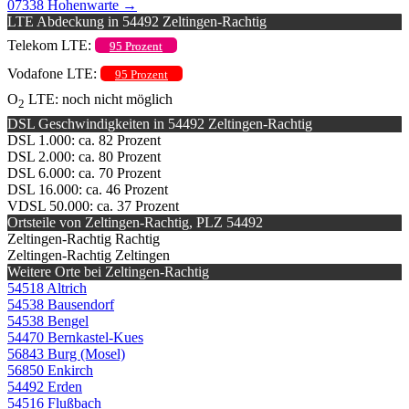
07338 Hohenwarte
→
LTE Abdeckung in 54492 Zeltingen-Rachtig
Telekom LTE:
95 Prozent
Vodafone LTE:
95 Prozent
O
LTE: noch nicht möglich
2
DSL Geschwindigkeiten in 54492 Zeltingen-Rachtig
DSL 1.000: ca. 82 Prozent
DSL 2.000: ca. 80 Prozent
DSL 6.000: ca. 70 Prozent
DSL 16.000: ca. 46 Prozent
VDSL 50.000: ca. 37 Prozent
Ortsteile von Zeltingen-Rachtig, PLZ 54492
Zeltingen-Rachtig Rachtig
Zeltingen-Rachtig Zeltingen
Weitere Orte bei Zeltingen-Rachtig
54518 Altrich
54538 Bausendorf
54538 Bengel
54470 Bernkastel-Kues
56843 Burg (Mosel)
56850 Enkirch
54492 Erden
54516 Flußbach