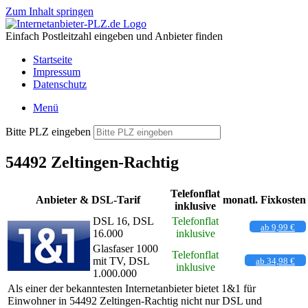
Zum Inhalt springen
Einfach Postleitzahl eingeben und Anbieter finden
Startseite
Impressum
Datenschutz
Menü
Bitte PLZ eingeben
54492 Zeltingen-Rachtig
Telefonflat
Anbieter & DSL-Tarif
monatl. Fixkosten
inklusive
DSL 16, DSL
Telefonflat
ab 9,99 €
16.000
inklusive
Glasfaser 1000
Telefonflat
mit TV, DSL
ab 34,98 €
inklusive
1.000.000
Als einer der bekanntesten Internetanbieter bietet 1&1 für
Einwohner in 54492 Zeltingen-Rachtig nicht nur DSL und