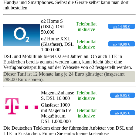
Handys und Smartphones. Selbst die Geräte selbst kann man dort
mit bestellen.
o2 Home S
Telefonflat
(DSL), DSL
ab 14,99 €
inklusive
50.000
o2 Home XXL
Telefonflat
(Glasfaser), DSL
ab 49,99 €
inklusive
1.000.000
DSL und Mobilfunk bietet O2 seit Jahren an. Ob auch LTE in
Euskirchen bereits genutzt werden kann, kann leicht über eine
Verfügbarkeitsprüfung auf der Webseite von o2 festgestellt werden.
Dieser Tarif ist 12 Monate lang je 24 Euro günstiger (insgesamt
288,00 Euro sparen).
MagentaZuhause
Telefonflat
ab 9,95 €
S, DSL 16.000
inklusive
Glasfaser 1000
mit MagentaTV
Telefonflat
ab 9,95 €
MegaStream,
inklusive
DSL 1.000.000
Die Deutschen Telekom einer der führenden Anbieter von DSL und
LTE in Euskirchen. Führen Sie einfach eine kostenlose