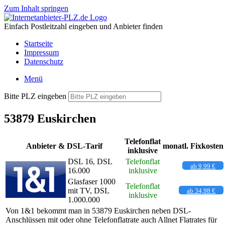
Zum Inhalt springen
Einfach Postleitzahl eingeben und Anbieter finden
Startseite
Impressum
Datenschutz
Menü
Bitte PLZ eingeben
53879 Euskirchen
Telefonflat
Anbieter & DSL-Tarif
monatl. Fixkosten
inklusive
DSL 16, DSL
Telefonflat
ab 9,99 €
16.000
inklusive
Glasfaser 1000
Telefonflat
mit TV, DSL
ab 34,98 €
inklusive
1.000.000
Von 1&1 bekommt man in 53879 Euskirchen neben DSL-
Anschlüssen mit oder ohne Telefonflatrate auch Allnet Flatrates für