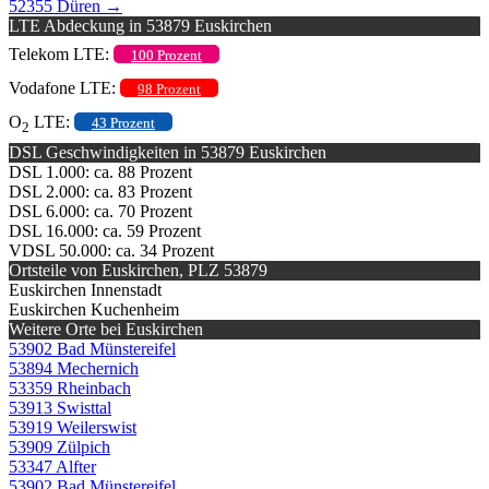
52355 Düren
→
LTE Abdeckung in 53879 Euskirchen
Telekom LTE:
100 Prozent
Vodafone LTE:
98 Prozent
O
LTE:
43 Prozent
2
DSL Geschwindigkeiten in 53879 Euskirchen
DSL 1.000: ca. 88 Prozent
DSL 2.000: ca. 83 Prozent
DSL 6.000: ca. 70 Prozent
DSL 16.000: ca. 59 Prozent
VDSL 50.000: ca. 34 Prozent
Ortsteile von Euskirchen, PLZ 53879
Euskirchen Innenstadt
Euskirchen Kuchenheim
Weitere Orte bei Euskirchen
53902 Bad Münstereifel
53894 Mechernich
53359 Rheinbach
53913 Swisttal
53919 Weilerswist
53909 Zülpich
53347 Alfter
53902 Bad Münstereifel