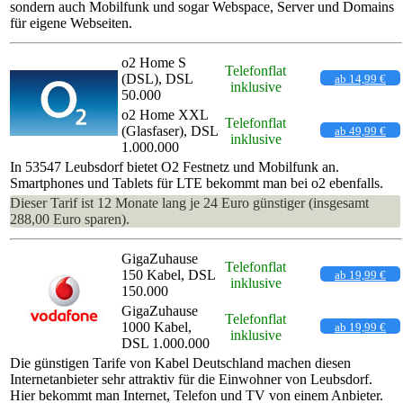
sondern auch Mobilfunk und sogar Webspace, Server und Domains
für eigene Webseiten.
o2 Home S
Telefonflat
(DSL), DSL
ab 14,99 €
inklusive
50.000
o2 Home XXL
Telefonflat
(Glasfaser), DSL
ab 49,99 €
inklusive
1.000.000
In 53547 Leubsdorf bietet O2 Festnetz und Mobilfunk an.
Smartphones und Tablets für LTE bekommt man bei o2 ebenfalls.
Dieser Tarif ist 12 Monate lang je 24 Euro günstiger (insgesamt
288,00 Euro sparen).
GigaZuhause
Telefonflat
150 Kabel, DSL
ab 19,99 €
inklusive
150.000
GigaZuhause
Telefonflat
1000 Kabel,
ab 19,99 €
inklusive
DSL 1.000.000
Die günstigen Tarife von Kabel Deutschland machen diesen
Internetanbieter sehr attraktiv für die Einwohner von Leubsdorf.
Hier bekommt man Internet, Telefon und TV von einem Anbieter.