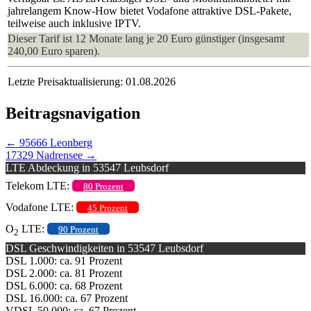
jahrelangem Know-How bietet Vodafone attraktive DSL-Pakete,
teilweise auch inklusive IPTV.
Dieser Tarif ist 12 Monate lang je 20 Euro günstiger (insgesamt
240,00 Euro sparen).
Letzte Preisaktualisierung: 01.08.2026
Beitragsnavigation
←
95666 Leonberg
17329 Nadrensee
→
LTE Abdeckung in 53547 Leubsdorf
Telekom LTE:
80 Prozent
Vodafone LTE:
45 Prozent
O
LTE:
90 Prozent
2
DSL Geschwindigkeiten in 53547 Leubsdorf
DSL 1.000: ca. 91 Prozent
DSL 2.000: ca. 81 Prozent
DSL 6.000: ca. 68 Prozent
DSL 16.000: ca. 67 Prozent
VDSL 50.000: ca. 67 Prozent