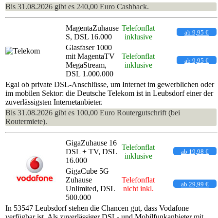
Bis 31.08.2026 gibt es 240,00 Euro Cashback.
MagentaZuhause
Telefonflat
ab 9,95 €
S, DSL 16.000
inklusive
Glasfaser 1000
mit MagentaTV
Telefonflat
ab 9,95 €
MegaStream,
inklusive
DSL 1.000.000
Egal ob private DSL-Anschlüsse, um Internet im gewerblichen oder
im mobilen Sektor: die Deutsche Telekom ist in Leubsdorf einer der
zuverlässigsten Internetanbieter.
Bis 31.08.2026 gibt es 100,00 Euro Routergutschrift (bei
Routermiete).
GigaZuhause 16
Telefonflat
DSL + TV, DSL
ab 19,98 €
inklusive
16.000
GigaCube 5G
Zuhause
Telefonflat
ab 29,99 €
Unlimited, DSL
nicht inkl.
500.000
In 53547 Leubsdorf stehen die Chancen gut, dass Vodafone
verfügbar ist. Als zuverlässiger DSL- und Mobilfunkanbieter mit