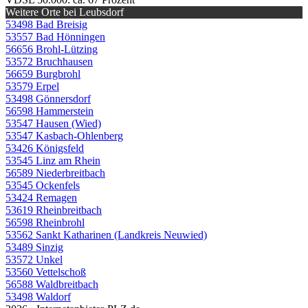
Weitere Orte bei Leubsdorf
53498 Bad Breisig
53557 Bad Hönningen
56656 Brohl-Lützing
53572 Bruchhausen
56659 Burgbrohl
53579 Erpel
53498 Gönnersdorf
56598 Hammerstein
53547 Hausen (Wied)
53547 Kasbach-Ohlenberg
53426 Königsfeld
53545 Linz am Rhein
56589 Niederbreitbach
53545 Ockenfels
53424 Remagen
53619 Rheinbreitbach
56598 Rheinbrohl
53562 Sankt Katharinen (Landkreis Neuwied)
53489 Sinzig
53572 Unkel
53560 Vettelschoß
56588 Waldbreitbach
53498 Waldorf