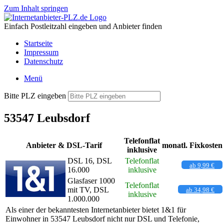
Zum Inhalt springen
Einfach Postleitzahl eingeben und Anbieter finden
Startseite
Impressum
Datenschutz
Menü
Bitte PLZ eingeben
53547 Leubsdorf
Telefonflat
Anbieter & DSL-Tarif
monatl. Fixkosten
inklusive
DSL 16, DSL
Telefonflat
ab 9,99 €
16.000
inklusive
Glasfaser 1000
Telefonflat
mit TV, DSL
ab 34,98 €
inklusive
1.000.000
Als einer der bekanntesten Internetanbieter bietet 1&1 für
Einwohner in 53547 Leubsdorf nicht nur DSL und Telefonie,