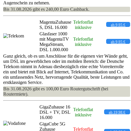
Augenschein zu nehmen.
Bis 31.08.2026 gibt es 240,00 Euro Cashback.
MagentaZuhause
Telefonflat
ab 9,95 €
S, DSL 16.000
inklusive
Glasfaser 1000
mit MagentaTV
Telefonflat
ab 9,95 €
MegaStream,
inklusive
DSL 1.000.000
Ganz gleich, ob es um Anschlüsse für die eigenen vier Wände geht,
um DSL im gewerblichen oder im mobilen Bereich: die Deutsche
Telekom nimmt in Adenau diesbezüglich eine echte Vorreiterrolle
ein und bietet mit Blick auf Internet, Telekommunikation und Co.
ein umfassendes Netz, hervorragende Qualität, beste Leistungen und
erstklassigen Service.
Bis 31.08.2026 gibt es 100,00 Euro Routergutschrift (bei
Routermiete).
GigaZuhause 16
Telefonflat
DSL + TV, DSL
ab 19,98 €
inklusive
16.000
GigaCube 5G
Zuhause
Telefonflat