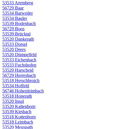
53533 Aremberg
56729 Baar
53534 Barweiler
53534 Bauler
53539 Bodenbach
56729 Boos
53539 Brücktal
53520 Dankerath
53533 Dorsel
53520 Drees
53520 Dümpelfeld
53533 Eichenbach
53533 Fuchshofen
53520 Harscheid
56729 Herresbach
53518 Herschbroich
53534 Hoffeld
56746 Hohenleimbach
53518 Honerath
53520 Insul
53520 Kaltenborn
53539 Kirsbach
53518 Kottenborn
53518 Leimbach
53520 Meuspath