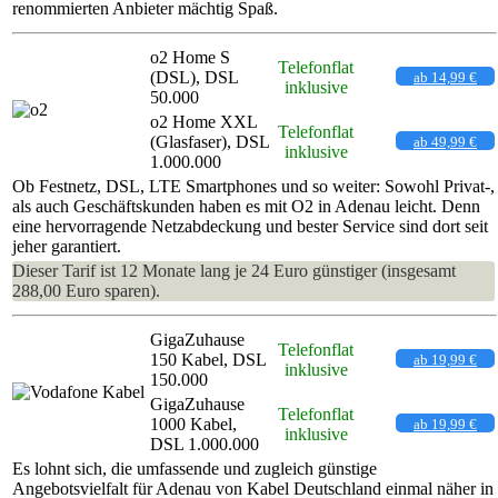
renommierten Anbieter mächtig Spaß.
o2 Home S
Telefonflat
(DSL), DSL
ab 14,99 €
inklusive
50.000
o2 Home XXL
Telefonflat
(Glasfaser), DSL
ab 49,99 €
inklusive
1.000.000
Ob Festnetz, DSL, LTE Smartphones und so weiter: Sowohl Privat-,
als auch Geschäftskunden haben es mit O2 in Adenau leicht. Denn
eine hervorragende Netzabdeckung und bester Service sind dort seit
jeher garantiert.
Dieser Tarif ist 12 Monate lang je 24 Euro günstiger (insgesamt
288,00 Euro sparen).
GigaZuhause
Telefonflat
150 Kabel, DSL
ab 19,99 €
inklusive
150.000
GigaZuhause
Telefonflat
1000 Kabel,
ab 19,99 €
inklusive
DSL 1.000.000
Es lohnt sich, die umfassende und zugleich günstige
Angebotsvielfalt für Adenau von Kabel Deutschland einmal näher in