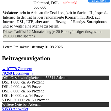
ab 29,99 €
Unlimited, DSL
nicht inkl.
500.000
Vodafone steht in Adenau für Erstklassigkeit in Sachen Highspeed-
Internet. In der Tat hat der renommierte Konzern mit Blick auf
Internet, DSL, LTE, aber auch in Bezug auf Handys, Smartphones
und so weiter eine Menge zu bieten.
Dieser Tarif ist 12 Monate lang je 20 Euro günstiger (insgesamt
240,00 Euro sparen).
Letzte Preisaktualisierung: 01.08.2026
Beitragsnavigation
←
07778 Zimmern
79268 Bötzingen
→
DSL Geschwindigkeiten in 53511 Adenau
DSL 1.000: ca. 95 Prozent
DSL 2.000: ca. 95 Prozent
DSL 6.000: ca. 66 Prozent
DSL 16.000: ca. 54 Prozent
VDSL 50.000: ca. 50 Prozent
Weitere Orte bei Adenau
53533 Antweiler