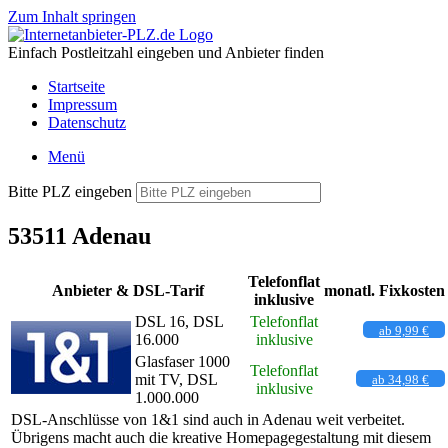
Zum Inhalt springen
Einfach Postleitzahl eingeben und Anbieter finden
Startseite
Impressum
Datenschutz
Menü
Bitte PLZ eingeben
53511 Adenau
Telefonflat
Anbieter & DSL-Tarif
monatl. Fixkosten
inklusive
DSL 16, DSL
Telefonflat
ab 9,99 €
16.000
inklusive
Glasfaser 1000
Telefonflat
mit TV, DSL
ab 34,98 €
inklusive
1.000.000
DSL-Anschlüsse von 1&1 sind auch in Adenau weit verbeitet.
Übrigens macht auch die kreative Homepagegestaltung mit diesem