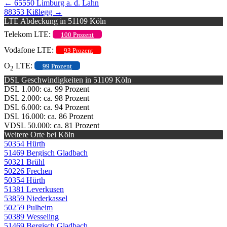
←
65550 Limburg a. d. Lahn
88353 Kißlegg
→
LTE Abdeckung in 51109 Köln
Telekom LTE:
100 Prozent
Vodafone LTE:
93 Prozent
O
LTE:
99 Prozent
2
DSL Geschwindigkeiten in 51109 Köln
DSL 1.000: ca. 99 Prozent
DSL 2.000: ca. 98 Prozent
DSL 6.000: ca. 94 Prozent
DSL 16.000: ca. 86 Prozent
VDSL 50.000: ca. 81 Prozent
Weitere Orte bei Köln
50354 Hürth
51469 Bergisch Gladbach
50321 Brühl
50226 Frechen
50354 Hürth
51381 Leverkusen
53859 Niederkassel
50259 Pulheim
50389 Wesseling
51469 Bergisch Gladbach