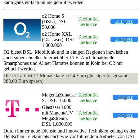
kann ganz einfach online geprüft werden.
o2 Home S
Telefonflat
(DSL), DSL
ab 14,99 €
inklusive
50.000
o2 Home XXL
Telefonflat
(Glasfaser), DSL
ab 49,99 €
inklusive
1.000.000
O2 bietet DSL, Mobilfunk und in einigen Regionen inzwischen
auch superschnelles Internet über LTE. Auch topaktuelle
Smartphones und Allnet-Flatrates können in Köln bei O2 mit
gebucht werden.
Dieser Tarif ist 12 Monate lang je 24 Euro günstiger (insgesamt
288,00 Euro sparen).
MagentaZuhause
Telefonflat
ab 9,95 €
S, DSL 16.000
inklusive
Glasfaser 1000
mit MagentaTV
Telefonflat
ab 9,95 €
MegaStream,
inklusive
DSL 1.000.000
Durch immer neue Dienste und innovative Techniken gelingt es der
Deutschen Telekom als nach wie vor führendem Anbieter von DSL-