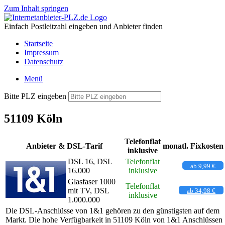
Zum Inhalt springen
Einfach Postleitzahl eingeben und Anbieter finden
Startseite
Impressum
Datenschutz
Menü
Bitte PLZ eingeben
51109 Köln
Telefonflat
Anbieter & DSL-Tarif
monatl. Fixkosten
inklusive
DSL 16, DSL
Telefonflat
ab 9,99 €
16.000
inklusive
Glasfaser 1000
Telefonflat
mit TV, DSL
ab 34,98 €
inklusive
1.000.000
Die DSL-Anschlüsse von 1&1 gehören zu den günstigsten auf dem
Markt. Die hohe Verfügbarkeit in 51109 Köln von 1&1 Anschlüssen