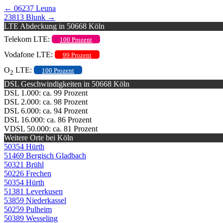
←
06237 Leuna
23813 Blunk
→
LTE Abdeckung in 50668 Köln
Telekom LTE:
100 Prozent
Vodafone LTE:
99 Prozent
O
LTE:
100 Prozent
2
DSL Geschwindigkeiten in 50668 Köln
DSL 1.000: ca. 99 Prozent
DSL 2.000: ca. 98 Prozent
DSL 6.000: ca. 94 Prozent
DSL 16.000: ca. 86 Prozent
VDSL 50.000: ca. 81 Prozent
Weitere Orte bei Köln
50354 Hürth
51469 Bergisch Gladbach
50321 Brühl
50226 Frechen
50354 Hürth
51381 Leverkusen
53859 Niederkassel
50259 Pulheim
50389 Wesseling