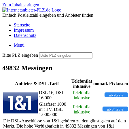
Zum Inhalt springen
Einfach Postleitzahl eingeben und Anbieter finden
Startseite
Impressum
Datenschutz
Menü
Bitte PLZ eingeben
49832 Messingen
Telefonflat
Anbieter & DSL-Tarif
monatl. Fixkosten
inklusive
DSL 16, DSL
Telefonflat
ab 9,99 €
16.000
inklusive
Glasfaser 1000
Telefonflat
mit TV, DSL
ab 34,98 €
inklusive
1.000.000
Die DSL-Anschlüsse von 1&1 gehören zu den günstigsten auf dem
Markt. Die hohe Verfügbarkeit in 49832 Messingen von 1&1