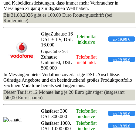
und Kabeldienstleistungen, dass immer mehr Verbraucher in
Messingen Zugang zur digitalen Welt haben.
Bis 31.08.2026 gibt es 100,00 Euro Routergutschrift (bei
Routermiete).
GigaZuhause 16
Telefonflat
DSL + TV, DSL
ab 19,98 €
inklusive
16.000
GigaCube 5G
Zuhause
Telefonflat
ab 29,99 €
Unlimited, DSL
nicht inkl.
500.000
In Messingen bietet Vodafone zuverlässige DSL-Anschlüsse.
Günstige Angebote und ein beeindruckend großes Produktportfolio
zeichnen Vodafone bereits seit langem aus.
Dieser Tarif ist 12 Monate lang je 20 Euro günstiger (insgesamt
240,00 Euro sparen).
Glasfaser 300,
Telefonflat
ab 19,99 €
DSL 300.000
inklusive
Glasfaser 1000,
Telefonflat
ab 19,99 €
DSL 1.000.000
inklusive