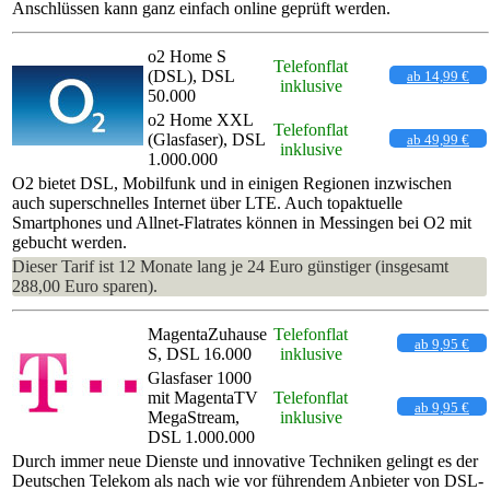
Anschlüssen kann ganz einfach online geprüft werden.
o2 Home S
Telefonflat
(DSL), DSL
ab 14,99 €
inklusive
50.000
o2 Home XXL
Telefonflat
(Glasfaser), DSL
ab 49,99 €
inklusive
1.000.000
O2 bietet DSL, Mobilfunk und in einigen Regionen inzwischen
auch superschnelles Internet über LTE. Auch topaktuelle
Smartphones und Allnet-Flatrates können in Messingen bei O2 mit
gebucht werden.
Dieser Tarif ist 12 Monate lang je 24 Euro günstiger (insgesamt
288,00 Euro sparen).
MagentaZuhause
Telefonflat
ab 9,95 €
S, DSL 16.000
inklusive
Glasfaser 1000
mit MagentaTV
Telefonflat
ab 9,95 €
MegaStream,
inklusive
DSL 1.000.000
Durch immer neue Dienste und innovative Techniken gelingt es der
Deutschen Telekom als nach wie vor führendem Anbieter von DSL-