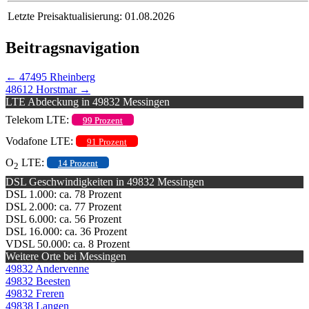
Letzte Preisaktualisierung: 01.08.2026
Beitragsnavigation
←
47495 Rheinberg
48612 Horstmar
→
LTE Abdeckung in 49832 Messingen
Telekom LTE:
99 Prozent
Vodafone LTE:
91 Prozent
O
LTE:
14 Prozent
2
DSL Geschwindigkeiten in 49832 Messingen
DSL 1.000: ca. 78 Prozent
DSL 2.000: ca. 77 Prozent
DSL 6.000: ca. 56 Prozent
DSL 16.000: ca. 36 Prozent
VDSL 50.000: ca. 8 Prozent
Weitere Orte bei Messingen
49832 Andervenne
49832 Beesten
49832 Freren
49838 Langen